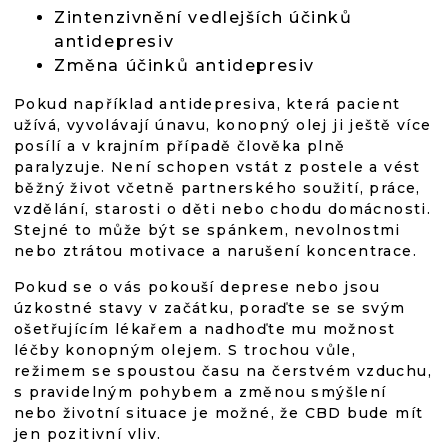
Zintenzivnění vedlejších účinků
antidepresiv
Změna účinků antidepresiv
Pokud například antidepresiva, která pacient
užívá, vyvolávají únavu, konopný olej ji ještě více
posílí a v krajním případě člověka plně
paralyzuje. Není schopen vstát z postele a vést
běžný život včetně partnerského soužití, práce,
vzdělání, starosti o děti nebo chodu domácnosti.
Stejné to může být se spánkem, nevolnostmi
nebo ztrátou motivace a narušení koncentrace.
Pokud se o vás pokouší deprese nebo jsou
úzkostné stavy v začátku, poraďte se se svým
ošetřujícím lékařem a nadhoďte mu možnost
léčby konopným olejem. S trochou vůle,
režimem se spoustou času na čerstvém vzduchu,
s pravidelným pohybem a změnou smýšlení
nebo životní situace je možné, že CBD bude mít
jen pozitivní vliv.