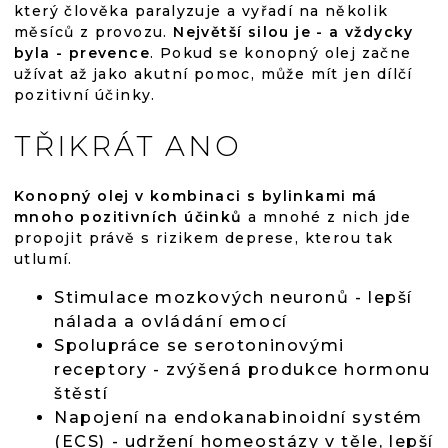
který člověka paralyzuje a vyřadí na několik
měsíců z provozu.
Největší silou je - a vždycky
byla - prevence
. Pokud se konopný olej začne
užívat až jako akutní pomoc, může mít jen dílčí
pozitivní účinky.
TŘIKRÁT ANO
Konopný olej v kombinaci s bylinkami má
mnoho pozitivních účinků
a mnohé z nich jde
propojit právě s rizikem deprese, kterou tak
utlumí.
Stimulace mozkových neuronů - lepší
nálada a ovládání emocí
Spolupráce se serotoninovými
receptory - zvýšená produkce hormonu
štěstí
Napojení na endokanabinoidní systém
(ECS) - udržení homeostázy v těle, lepší