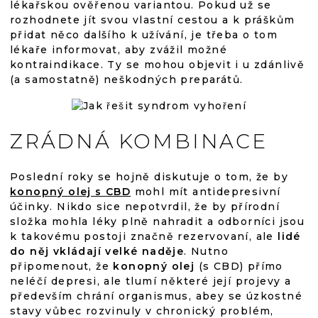
lékařskou ověřenou variantou. Pokud už se
rozhodnete jít svou vlastní cestou a k práškům
přidat něco dalšího k užívání, je třeba o tom
lékaře informovat, aby zvážil možné
kontraindikace. Ty se mohou objevit i u zdánlivě
(a samostatně) neškodných preparátů.
ZRÁDNÁ KOMBINACE
Poslední roky se hojně diskutuje o tom, že by
konopný olej s CBD
mohl mít antidepresivní
účinky. Nikdo sice nepotvrdil, že by přírodní
složka mohla léky plně nahradit a odborníci jsou
k takovému postoji značně rezervovaní, ale
lidé
do něj vkládají velké naděje
. Nutno
připomenout, že
konopný olej
(s CBD) přímo
neléčí depresi, ale tlumí některé její projevy a
především chrání organismus, abey se úzkostné
stavy vůbec rozvinuly v chronický problém,