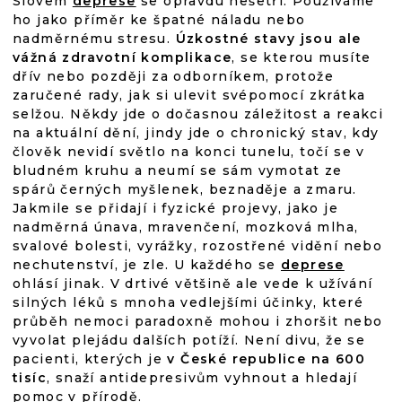
Slovem
deprese
se opravdu nešetří. Používáme
ho jako příměr ke špatné náladu nebo
nadměrnému stresu.
Úzkostné stavy jsou ale
vážná zdravotní komplikace
, se kterou musíte
dřív nebo později za odborníkem, protože
zaručené rady, jak si ulevit svépomocí zkrátka
selžou. Někdy jde o dočasnou záležitost a reakci
na aktuální dění, jindy jde o chronický stav, kdy
člověk nevidí světlo na konci tunelu, točí se v
bludném kruhu a neumí se sám vymotat ze
spárů černých myšlenek, beznaděje a zmaru.
Jakmile se přidají i fyzické projevy, jako je
nadměrná únava, mravenčení, mozková mlha,
svalové bolesti, vyrážky, rozostřené vidění nebo
nechutenství, je zle. U každého se
deprese
ohlásí jinak. V drtivé většině ale vede k užívání
silných léků s mnoha vedlejšími účinky, které
průběh nemoci paradoxně mohou i zhoršit nebo
vyvolat plejádu dalších potíží. Není divu, že se
pacienti, kterých je
v České republice na 600
tisíc
, snaží antidepresivům vyhnout a hledají
pomoc v přírodě.