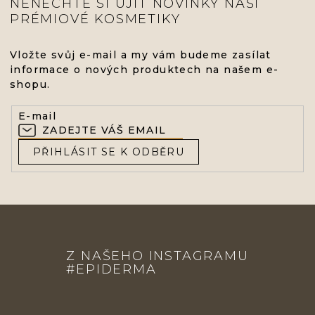
NENECHTE SI UJÍT NOVINKY NAŠÍ
PRÉMIOVÉ KOSMETIKY
Vložte svůj e-mail a my vám budeme zasílat
informace o nových produktech na našem e-
shopu.
E-mail
PŘIHLÁSIT SE K ODBĚRU
Z
Á
Z NAŠEHO INSTAGRAMU
P
#EPIDERMA
A
T