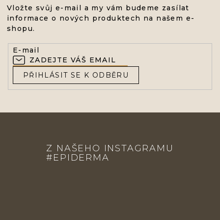
Vložte svůj e-mail a my vám budeme zasílat
informace o nových produktech na našem e-
shopu.
E-mail
PŘIHLÁSIT SE K ODBĚRU
Z
Á
Z NAŠEHO INSTAGRAMU
P
#EPIDERMA
A
T
Í