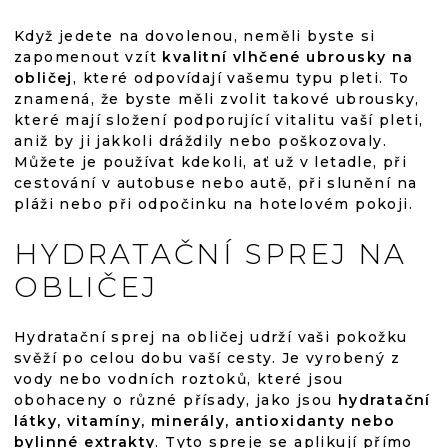
Když jedete na dovolenou, neměli byste si
zapomenout vzít
kvalitní vlhčené ubrousky na
obličej
, které odpovídají vašemu typu pleti. To
znamená, že byste měli zvolit takové ubrousky,
které mají složení podporující vitalitu vaší pleti,
aniž by ji jakkoli dráždily nebo poškozovaly.
Můžete je používat kdekoli, ať už v letadle, při
cestování v autobuse nebo autě, při slunění na
pláži nebo při odpočinku na hotelovém pokoji.
HYDRATAČNÍ SPREJ NA
OBLIČEJ
Hydratační sprej na obličej udrží vaši pokožku
svěží po celou dobu vaší cesty. Je vyrobený z
vody nebo vodních roztoků, které jsou
obohaceny o různé přísady, jako jsou
hydratační
látky, vitamíny, minerály, antioxidanty nebo
bylinné extrakty
. Tyto spreje se aplikují přímo