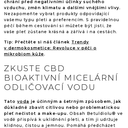
chrání před negativními účinky suchého
vzduchu, změn klimatu a dalšími vnějšími vlivy.
Nezapomeňte vybrat produkty odpovídající
vašemu typu pleti a preferencím. S pravidelnou
péčí během cestování si můžete být jisti, že
vaše pleť zůstane krásná a zářívá i na cestách.
Tip: Přečtěte si náš článek
Trendy
v dermokosmetice: Revoluce v péči o
mikrobiom kůže
.
ZKUSTE CBD
BIOAKTIVNÍ MICELÁRNÍ
ODLIČOVACÍ VODU
Tato
voda
je účinným a šetrným způsobem, jak
důkladně zbavit citlivou nebo problematickou
pleť nečistot a make-upu.
Obsah Betuldiolu® ve
vodě přispívá k uklidnění pleti, a tím ji udržuje
klidnou, čistou a jemnou. Pomáhá předcházet