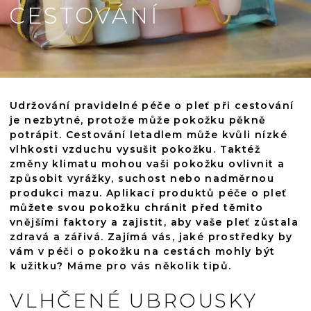
CESTOVÁNÍ
Udržování pravidelné péče o pleť při cestování
je nezbytné, protože může pokožku pěkně
potrápit. Cestování letadlem může kvůli nízké
vlhkosti vzduchu vysušit pokožku. Taktéž
změny klimatu mohou vaši pokožku
ovlivnit a
způsobit vyrážky, suchost nebo nadměrnou
produkci mazu. Aplikací produktů péče o pleť
můžete svou pokožku chránit před těmito
vnějšími faktory a zajistit, aby vaše pleť zůstala
zdravá a zářivá. Zajímá vás, jaké prostředky by
vám v péči o pokožku na cestách mohly být
k užitku? Máme pro vás několik tipů.
VLHČENÉ UBROUSKY