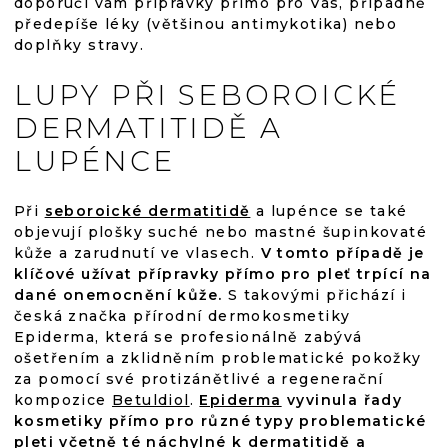
doporučí vám přípravky přímo pro Vás, případně
předepíše léky (většinou antimykotika) nebo
doplňky stravy.
LUPY PŘI SEBOROICKÉ
DERMATITIDĚ A
LUPÉNCE
Při
seboroické dermatitidě
a lupénce se také
objevují plošky suché nebo mastné šupinkovaté
kůže a zarudnutí ve vlasech.
V tomto případě je
klíčové užívat přípravky přímo pro pleť trpící na
dané onemocnění kůže.
S takovými přichází i
česká značka přírodní dermokosmetiky
Epiderma, která se profesionálně zabývá
ošetřením a zklidněním problematické pokožky
za pomocí své protizánětlivé a regenerační
kompozice
Betuldiol
.
Epiderma
vyvinula řady
kosmetiky přímo pro různé typy problematické
pleti včetně té náchylné k dermatitidě a