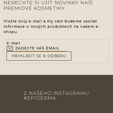
NENECHTE SI UJÍT NOVINKY NAŠÍ
PRÉMIOVÉ KOSMETIKY
Vložte svůj e-mail a my vám budeme zasílat
informace o nových produktech na našem e-
shopu.
E-mail
PŘIHLÁSIT SE K ODBĚRU
Z
Á
Z NAŠEHO INSTAGRAMU
P
#EPIDERMA
A
T