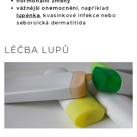
hormonální změny
vážnější onemocnění
, například
lupénka
, kvasinkové infekce nebo
seboroická dermatitida
LÉČBA LUPŮ