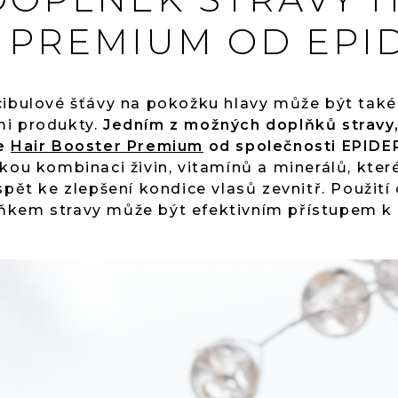
 PREMIUM OD EPI
cibulové šťávy na pokožku hlavy může být také
mi produkty.
Jedním z možných doplňků stravy
je
Hair Booster Premium
od společnosti EPIDE
kou kombinaci živin, vitamínů a minerálů, které
spět ke zlepšení kondice vlasů zevnitř. Použití
ňkem stravy může být efektivním přístupem k