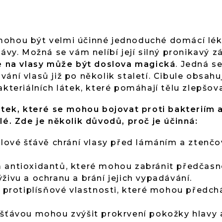
ohou být velmi účinné jednoduché domácí léky
ťávy. Možná se vám nelíbí její silný pronikavý z
ce na vlasy může být doslova magická
. Jedná s
vání vlasů již po několik staletí. Cibule obsa
akteriálních látek, které pomáhají tělu zlepšov
látek, které se mohou bojovat proti bakteriím 
lé. Zde je několik důvodů, proč je účinná:
ulové šťávě chrání vlasy před lámáním a ztenčo
 antioxidantů, které mohou zabránit předčasn
živu a ochranu a brání jejich vypadávání.
a protiplísňové vlastnosti, které mohou předc
šťávou mohou zvýšit prokrvení pokožky hlavy 