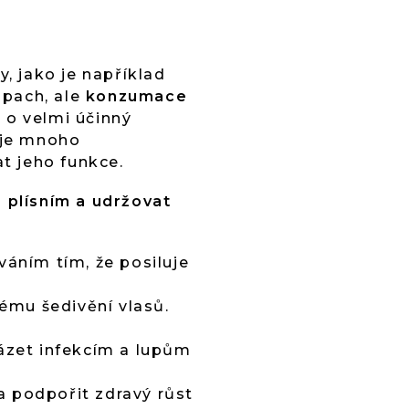
, jako je například
ápach, ale
konzumace
e o velmi účinný
huje mnoho
at jeho funkce.
a plísním a udržovat
váním tím, že posiluje
ému šedivění vlasů.
házet infekcím a lupům
a podpořit zdravý růst