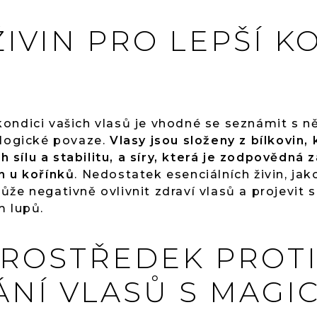
IVIN PRO LEPŠÍ K
ondici vašich vlasů je vhodné se seznámit s n
ologické povaze.
Vlasy jsou složeny z bílkovin,
ich sílu a stabilitu, a síry, která je zodpovědn
n u kořínků
. Nedostatek esenciálních živin, jako
ůže negativně ovlivnit zdraví vlasů a projevit 
m lupů.
PROSTŘEDEK PROT
NÍ VLASŮ S MAGI