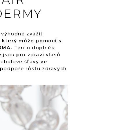
DERMY
 výhodné zvážit
, který může pomoci s
RMA.
Tento doplněk
 jsou pro zdraví vlasů
 cibulové šťávy ve
 podpoře růstu zdravých