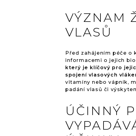
VÝZNAM Ž
VLASŮ
Před zahájením péče o k
informacemi o jejich bi
který je klíčový pro jej
spojení vlasových vláke
vitamíny nebo vápník, m
padání vlasů či výskyte
ÚČINNÝ 
VYPADÁVÁ