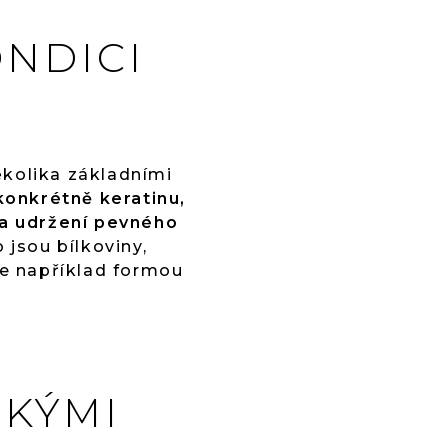
ONDICI
ěkolika základními
 konkrétně keratinu,
á za udržení pevného
 jsou bílkoviny,
se například formou
I
CKÝMI