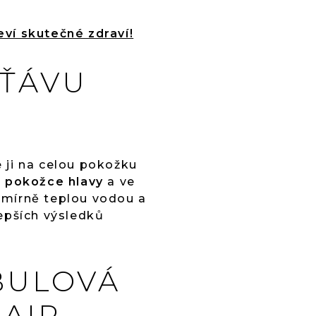
eví skutečné zdraví!
ŠŤÁVU
 ji na celou pokožku
a pokožce hlavy
a ve
 mírně teplou vodou a
epších výsledků
BULOVÁ
HAIR