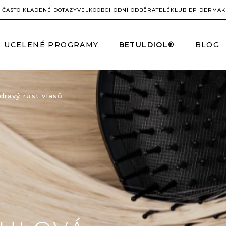
ČASTO KLADENÉ DOTAZY
VELKOOBCHODNÍ ODBĚRATELÉ
KLUB EPIDERMA
K
UCELENÉ PROGRAMY
BETULDIOL®
BLOG
dravý růst vlasů