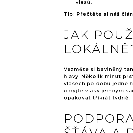
vlasů.
Tip: Přečtěte si náš čl
JAK POUŽ
LOKÁLNĚ
Vezměte si bavlněný tam
hlavy.
Několik minut prs
vlasech po dobu jedné h
umyjte vlasy jemným ša
opakovat třikrát týdně.
PODPORA
ŠŤÁVA A 