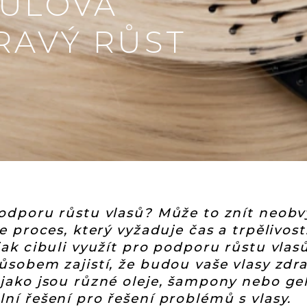
BULOVÁ
RAVÝ RŮST
odporu růstu vlasů? Může to znít neobvy
e proces, který vyžaduje čas a trpělivos
jak cibuli využít pro podporu růstu vlas
ůsobem zajistí, že budou vaše vlasy zdra
jako jsou různé oleje, šampony nebo gel
ní řešení pro řešení problémů s vlasy.