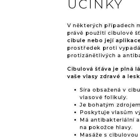
ÚČINKY
V některých případech m
právě použití cibulové š
cibule nebo její aplika
prostředek proti vypadá
protizánětlivých a antib
Cibulová šťáva je plná 
vaše vlasy zdravé a lesk
Síra obsažená v cib
vlasové folikuly.
Je bohatým zdrojem
Poskytuje vlasům vý
Má antibakteriální 
na pokožce hlavy.
Masáže s cibulovou 