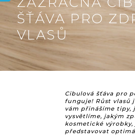
ZÁZRAČNÁ CI
ŠŤÁVA PRO ZD
VLASŮ
Cibulová šťáva pro p
funguje! Růst vlasů j
vám přinášíme tipy, 
vysvětlíme, jakým zp
kosmetické výrobky, 
představovat optimál