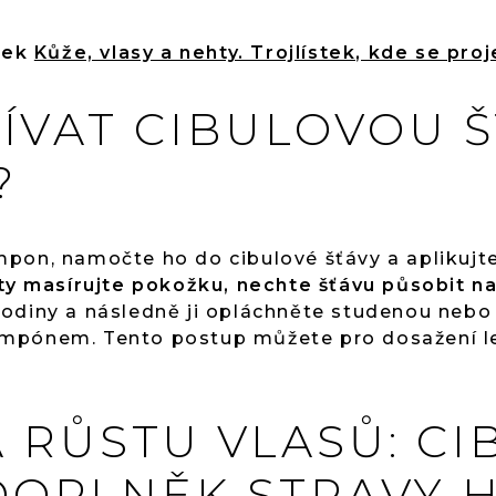
ánek
Kůže, vlasy a nehty. Trojlístek, kde se proj
ÍVAT CIBULOVOU 
?
pon, namočte ho do cibulové šťávy a aplikujte
ty masírujte pokožku, nechte šťávu působit n
odiny a následně ji opláchněte studenou nebo
mpónem. Tento postup můžete pro dosažení l
 RŮSTU VLASŮ: CI
DOPLNĚK STRAVY 