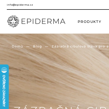
Přejít
info@epiderma.cz
na
obsah
PRODUKTY
Domů
Blog
Zázračná cibulová šťáva pro z