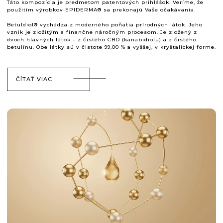
Táto kompozícia je predmetom patentových prihlášok. Veríme, že
použitím výrobkov EPIDERMA® sa prekonajú Vaše očakávania.
Betuldiol® vychádza z moderného poňatia prírodných látok. Jeho
vznik je zložitým a finančne náročným procesom. Je zložený z
dvoch hlavných látok – z čistého CBD (kanabidiolu) a z čistého
betulínu. Obe látky sú v čistote 99,00 % a vyššej, v kryštalickej forme.
ČÍTAŤ VIAC