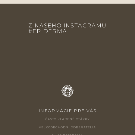
Z
Á
Z NAŠEHO INSTAGRAMU
P
#EPIDERMA
Ä
T
I
E
INFORMÁCIE PRE VÁS
ČASTO KLADENÉ OTÁZKY
VEĽKOOBCHODNÍ ODBERATELIA