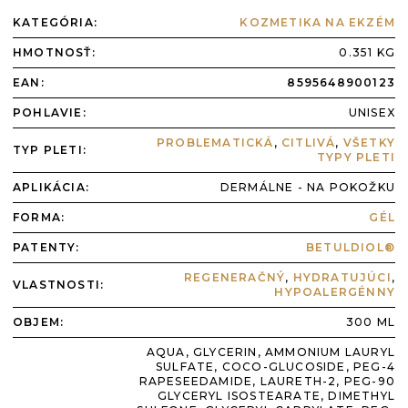
KATEGÓRIA
:
KOZMETIKA NA EKZÉM
HMOTNOSŤ
:
0.351 KG
EAN
:
8595648900123
POHLAVIE
:
UNISEX
PROBLEMATICKÁ
,
CITLIVÁ
,
VŠETKY
TYP PLETI
:
TYPY PLETI
APLIKÁCIA
:
DERMÁLNE - NA POKOŽKU
FORMA
:
GÉL
PATENTY
:
BETULDIOL®
REGENERAČNÝ
,
HYDRATUJÚCI
,
VLASTNOSTI
:
HYPOALERGÉNNY
OBJEM:
300 ML
AQUA, GLYCERIN, AMMONIUM LAURYL
SULFATE, COCO-GLUCOSIDE, PEG-4
RAPESEEDAMIDE, LAURETH-2, PEG-90
GLYCERYL ISOSTEARATE, DIMETHYL