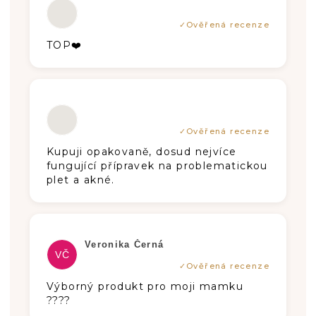
Hodnotenie produktu je 5 z 5 hviezdič
TOP❤️
Hodnotenie produktu je 4 z 5 hviezdič
Kupuji opakovaně, dosud nejvíce
fungující přípravek na problematickou
plet a akné.
Hodnotenie produktu je 5 z 5 hviezdič
Veronika Černá
VČ
Výborný produkt pro moji mamku
????