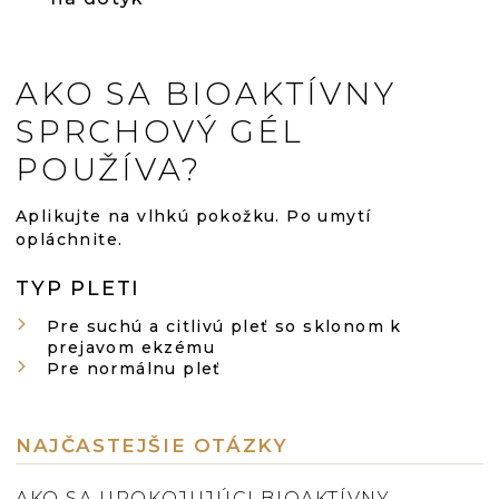
AKO SA BIOAKTÍVNY
SPRCHOVÝ GÉL
POUŽÍVA?
Aplikujte na vlhkú pokožku. Po umytí
opláchnite.
TYP PLETI
Pre suchú a citlivú pleť so sklonom k
prejavom ekzému
Pre normálnu pleť
NAJČASTEJŠIE OTÁZKY
AKO SA UPOKOJUJÚCI BIOAKTÍVNY