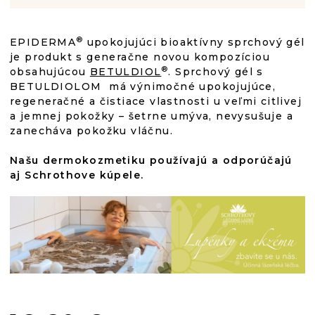
®
EPIDERMA
upokojujúci bioaktívny sprchový gél
je produkt s generačne novou kompozíciou
®
obsahujúcou
BETULDIOL
. Sprchový gél s
BETULDIOLOM má výnimočné upokojujúce,
regeneračné a čistiace vlastnosti u veľmi citlivej
a jemnej pokožky – šetrne umýva, nevysušuje a
zanecháva pokožku vláčnu.
Našu dermokozmetiku používajú a odporúčajú
aj Schrothove kúpele.