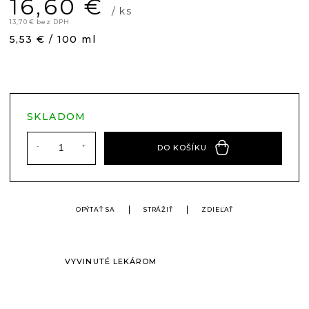
16,60 €
/ ks
13,70 € bez DPH
Jednotková
5,53 € / 100 ml
cena:
SKLADOM
DO KOŠÍKU
OPÝTAŤ SA
STRÁŽIŤ
ZDIEĽAŤ
VYVINUTÉ LEKÁROM