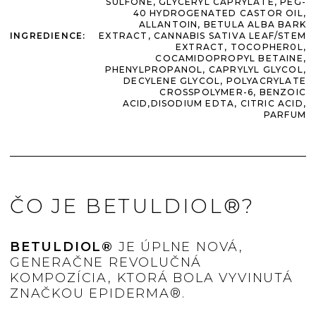
SULFONE, GLYCERYL CAPRYLATE, PEG-
40 HYDROGENATED CASTOR OIL,
ALLANTOIN, BETULA ALBA BARK
INGREDIENCE
:
EXTRACT, CANNABIS SATIVA LEAF/STEM
EXTRACT, TOCOPHER0L,
COCAMIDOPROPYL BETAINE,
PHENYLPROPANOL, CAPRYLYL GLYCOL,
DECYLENE GLYCOL, POLYACRYLATE
CROSSPOLYMER-6, BENZOIC
ACID,DISODIUM EDTA, CITRIC ACID,
PARFUM
ČO JE BETULDIOL®?
BETULDIOL®
JE ÚPLNE NOVÁ,
GENERAČNE REVOLUČNÁ
KOMPOZÍCIA, KTORÁ BOLA VYVINUTÁ
ZNAČKOU EPIDERMA®.