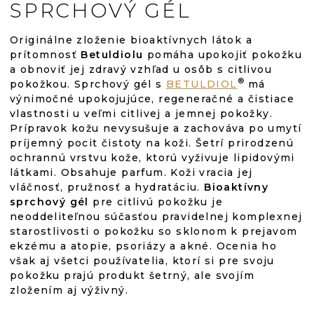
SPRCHOVÝ GÉL
Originálne zloženie bioaktívnych látok a
prítomnosť
Betuldiolu
pomáha upokojiť pokožku
a obnoviť jej zdravý vzhľad u osôb s citlivou
®
pokožkou. Sprchový gél s
BETULDIOL
má
výnimočné upokojujúce, regeneračné a čistiace
vlastnosti u veľmi citlivej a jemnej pokožky.
Prípravok kožu nevysušuje a zachováva po umytí
príjemný pocit čistoty na koži. Šetrí prirodzenú
ochrannú vrstvu kože, ktorú vyživuje lipidovými
látkami. Obsahuje parfum. Koži vracia jej
vláčnosť, pružnosť a hydratáciu.
Bioaktívny
sprchový gél
pre citlivú pokožku je
neoddeliteľnou súčasťou pravidelnej komplexnej
starostlivosti o pokožku so sklonom k prejavom
ekzému a atopie, psoriázy a akné. Ocenia ho
však aj všetci používatelia, ktorí si pre svoju
pokožku prajú produkt šetrný, ale svojím
zložením aj výživný.