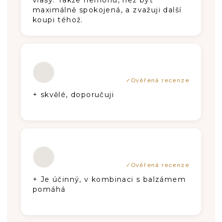
vlasy. Takže nemohu, než být
maximálně spokojená, a zvažuji další
koupi téhož.
Hodnotenie produktu je 5 z 5 hviezdič
+ skvělé, doporučuji
Hodnotenie produktu je 5 z 5 hviezdič
+ Je účinný, v kombinaci s balzámem
pomáhá