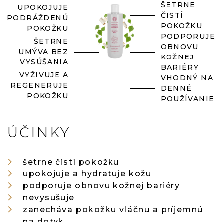
ŠETRNE
UPOKOJUJE
ČISTÍ
PODRÁŽDENÚ
POKOŽKU
POKOŽKU
PODPORUJE
ŠETRNE
OBNOVU
UMÝVA BEZ
KOŽNEJ
VYSÚŠANIA
BARIÉRY
VYŽIVUJE A
VHODNÝ NA
REGENERUJE
DENNÉ
POKOŽKU
POUŽÍVANIE
ÚČINKY
šetrne čistí pokožku
upokojuje a hydratuje kožu
podporuje obnovu kožnej bariéry
nevysušuje
zanecháva pokožku vláčnu a príjemnú
na dotyk