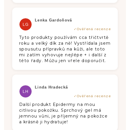
Hodnotenie produktu je 5 z 5 hviezdič
Lenka Gardoňová
LG
Tyto produkty používám cca třičtvrtě
roku a velký dík za ně! Vystřídala jsem
spousutu přípravků na kůži, ale toto
mi zatím vyhovuje nejlépe + i další z
této řady. Můžu jen vřele doporučit.
Hodnotenie produktu je 5 z 5 hviezdič
Linda Hradecká
LH
Další produkt Epidermy na mou
citlivou pokožku. Sprchový gel má
jemnou vůni, je příjemný na pokožce
a krásně ji hydratuje!