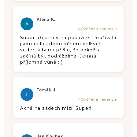
Hodnotenie produktu je 5 z 5 hviezdič
Alena K.
A
Super příjemný na pokožce. Používala
jsem celou dobu během velkých
veder, kdy mi přišlo, že pokožka
začíná být podrážděná. Jemná
příjemná vůně :-)
Hodnotenie produktu je 5 z 5 hviezdič
Tomáš J.
T
Akné na zádech mizí. Super!
Hodnotenie produktu je 5 z 5 hviezdič
Jan Koubek