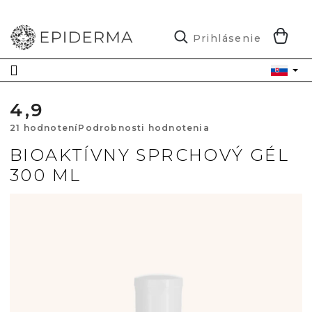
Prejsť
na
obsah
N
Prihlásenie
K
4,9
Priemerné
21 hodnotení
Podrobnosti hodnotenia
hodnotenie
BIOAKTÍVNY SPRCHOVÝ GÉL
300 ML
produktu
je
4,9
z