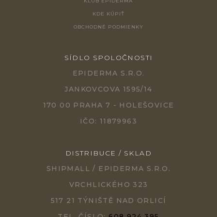
KLUB EPIDERMA
KDE KÚPIŤ
OBCHODNÉ PODMIENKY
SÍDLO SPOLOČNOSTI
EPIDERMA S.R.O.
JANKOVCOVA 1595/14
170 00 PRAHA 7 - HOLEŠOVICE
IČO: 11879963
DISTRIBUCE / SKLAD
SHIPMALL / EPIDERMA S.R.O.
VRCHLICKÉHO 323
517 21 TÝNIŠTĚ NAD ORLICÍ
TEL. ČÍSLO:
608 924 395