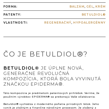
FORMA
:
BALZÁM
,
GÉL
,
KRÉM
PATENTY
:
BETULDIOL®
VLASTNOSTI
:
REGENERAČNÝ
,
HYPOALERGÉNNY
ČO JE BETULDIOL®?
BETULDIOL®
JE ÚPLNE NOVÁ,
GENERAČNE REVOLUČNÁ
KOMPOZÍCIA, KTORÁ BOLA VYVINUTÁ
ZNAČKOU EPIDERMA®.
Táto kompozícia je predmetom patentových prihlášok. Veríme, že
použitím výrobkov EPIDERMA® sa prekonajú Vaše očakávania.
Betuldiol® vychádza z moderného poňatia prírodných látok. Jeho
vznik je zložitým a finančne náročným procesom. Je zložený z