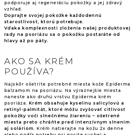
podporuje aj regeneráciu pokožky a jej zdravý
vzhľad.
Doprajte svojej pokožke každodennú
starostlivosť, ktorú potrebuje.
Vďaka komplexnosti zloženia našej produktovej
rady na psoriázu sa o pokožku postaráte od
hlavy až po päty.
AKO SA KRÉM
POUŽÍVA?
Najskôr ošetrite potrebné miesta kože Epiderma
balzamom na psoriázu. Na výraznejšie miesta
naneste ako druhú vrstvu Epiderma krém
psoriáza.
Krém obsahuje kyselinu salicylovú a
retinyl-palmitát, ktoré môžu zvyšovať citlivosť
pokožky voči slnečnému žiareniu – ošetrené
miesta preto chráňte pred intenzívnym slnením
aj soláriom.
Krém natierajte na kožu 2x denne
alebo podľa potreby pri pocite suchej a