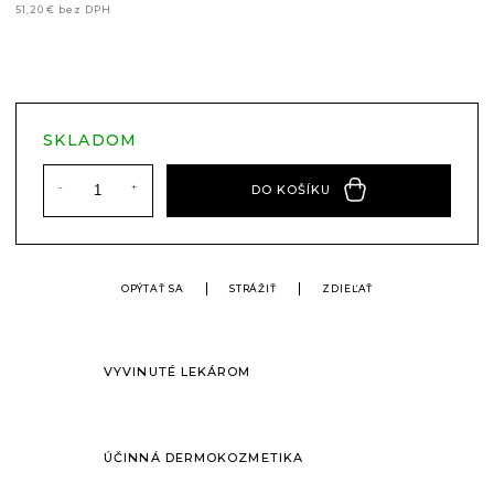
51,20 € bez DPH
Jednotková
cena:
SKLADOM
DO KOŠÍKU
OPÝTAŤ SA
STRÁŽIŤ
ZDIEĽAŤ
VYVINUTÉ LEKÁROM
ÚČINNÁ DERMOKOZMETIKA