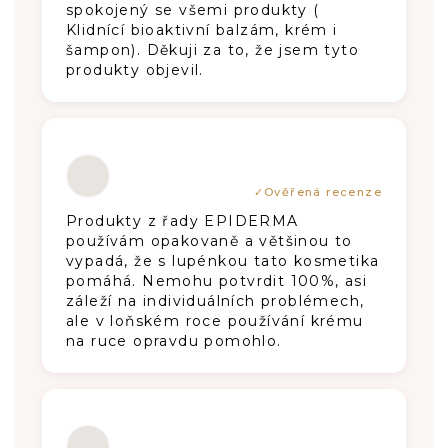
spokojený se všemi produkty (
Klidnící bioaktivní balzám, krém i
šampon). Děkuji za to, že jsem tyto
produkty objevil.
Hodnotenie produktu je 5 z 5 hviezdič
Produkty z řady EPIDERMA
používám opakovaně a většinou to
vypadá, že s lupénkou tato kosmetika
pomáhá. Nemohu potvrdit 100%, asi
záleží na individuálních problémech,
ale v loňském roce používání krému
na ruce opravdu pomohlo.
Hodnotenie produktu je 5 z 5 hviezdič