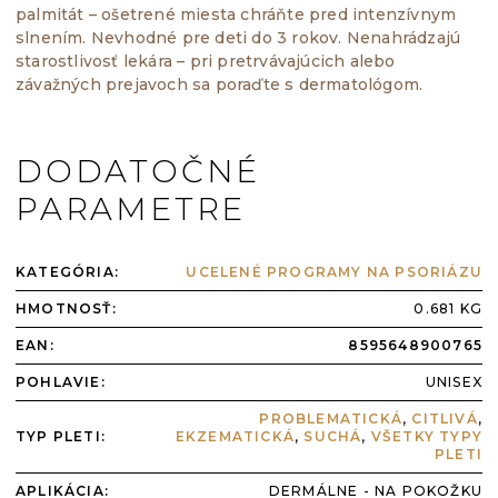
malom mieste.
palmitát – ošetrené miesta chráňte pred intenzívnym
so starostlivosťou predpísanou dermatológom.
slnením. Nevhodné pre deti do 3 rokov. Nenahrádzajú
Nanášajte ju oddelene – predpísaný prípravok
starostlivosť lekára – pri pretrvávajúcich alebo
najprv nechajte vstrebať, až potom aplikujte
závažných prejavoch sa poraďte s dermatológom.
balzam alebo krém.
Predpísané prípravky nikdy nevysadzujte ani
nemeňte bez konzultácie s lekárom.
DODATOČNÉ
Kozmetika ich nenahrádza. Pretože krém
obsahuje retinyl-palmitát, o vhodnosti
PARAMETRE
súbežného používania sa poraďte so svojím
dermatológom.
KATEGÓRIA
:
UCELENÉ PROGRAMY NA PSORIÁZU
HMOTNOSŤ
:
0.681 KG
EAN
:
8595648900765
POHLAVIE
:
UNISEX
PROBLEMATICKÁ
,
CITLIVÁ
,
TYP PLETI
:
EKZEMATICKÁ
,
SUCHÁ
,
VŠETKY TYPY
PLETI
APLIKÁCIA
:
DERMÁLNE - NA POKOŽKU