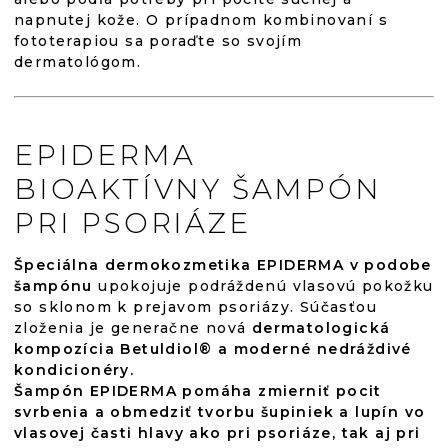
napnutej kože. O prípadnom kombinovaní s
fototerapiou sa poraďte so svojím
dermatológom.
EPIDERMA
BIOAKTÍVNY ŠAMPÓN
PRI PSORIÁZE
Špeciálna dermokozmetika EPIDERMA v podobe
šampónu
upokojuje podráždenú vlasovú pokožku
so sklonom k prejavom psoriázy. Súčasťou
zloženia je generačne nová
dermatologická
kompozícia Betuldiol® a moderné nedráždivé
kondicionéry.
Šampón EPIDERMA pomáha zmierniť pocit
svrbenia a obmedziť tvorbu šupiniek a lupín vo
vlasovej časti hlavy ako pri psoriáze, tak aj pri