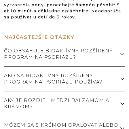
vytvorenia peny, ponechajte šampón pôsobiť 5
až 10 minút a dôkladne opláchnite. Neodporúča
sa používať u detí do 3 rokov.
NAJČASTEJŠIE OTÁZKY
ČO OBSAHUJE BIOAKTÍVNY ROZŠÍRENÝ
PROGRAM NA PSORIÁZU?
AKO SA BIOAKTÍVNY ROZŠÍRENÝ
Program obsahuje tri prípravky so spoločnou
PROGRAM NA PSORIÁZU POUŽÍVA?
kompozíciou Betuldiol®: bioaktívny balzam pri
psoriáze (300 ml), bioaktívny krém pri
psoriáze (75 ml) a bioaktívny šampón pri
AKÝ JE ROZDIEL MEDZI BALZAMOM A
psoriáze (200 ml).
Vlasovú pokožku umývajte bioaktívnym
KRÉMOM?
šampónom – naneste na mokré vlasy, nechajte
Úplné zloženie (INCI) každého prípravku
pôsobiť 5 až 10 minút a dôkladne opláchnite.
nájdete na jeho produktovej stránke.
Na telo nanášajte bioaktívny balzam
MÔŽEM SA S KRÉMOM OPAĽOVAŤ ALEBO
celoplošne, pokojne aj niekoľkokrát denne.
Balzam v balení 300 ml je určený na plošnú