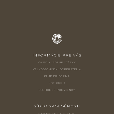
T
I
E
INFORMÁCIE PRE VÁS
ČASTO KLADENÉ OTÁZKY
VEĽKOOBCHODNÍ ODBERATELIA
KLUB EPIDERMA
KDE KÚPIŤ
OBCHODNÉ PODMIENKY
SÍDLO SPOLOČNOSTI