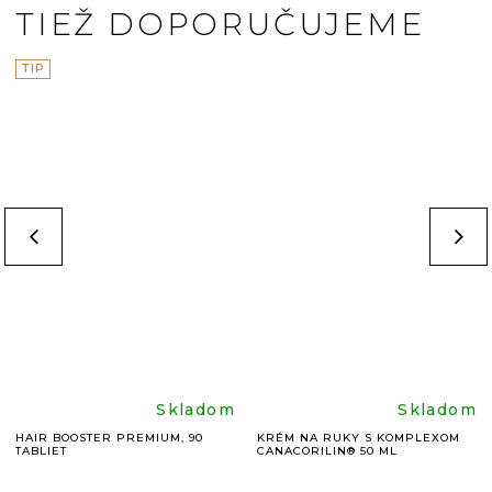
TIEŽ DOPORUČUJEME
TIP
Priemerné
Prieme
Skladom
Skladom
HAIR BOOSTER PREMIUM, 90
KRÉM NA RUKY S KOMPLEXOM
TABLIET
CANACORILIN® 50 ML
hodnotenie
hodnot