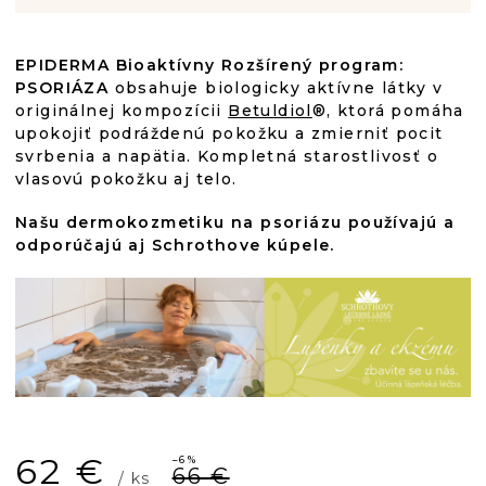
EPIDERMA Bioaktívny Rozšírený program:
PSORIÁZA
obsahuje biologicky aktívne látky v
originálnej kompozícii
Betuldiol
®, ktorá pomáha
upokojiť podráždenú pokožku a zmierniť pocit
svrbenia a napätia. Kompletná starostlivosť o
vlasovú pokožku aj telo.
Našu dermokozmetiku na psoriázu používajú a
odporúčajú aj Schrothove kúpele.
62 €
–6 %
66 €
/ ks