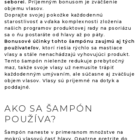
seborei.
Príjemným bonusom je zväčšenie
objemu vlasov.
Doprajte svojej pokožke každodennú
starostlivosť a vďaka komplexnosti zloženia
našich programov produktovej rady na psoriázu
sa o ňu postaráte od hlavy až po päty.
Bonusové účinky tohto šampónu zaujmú aj tých
používateľov
, ktorí riešia rýchlo sa mastiace
vlasy a stále nenachádzajú vyhovujúci produkt.
Tento šampón nielenže redukuje prebytočný
maz, takže svoje vlasy už nemusíte trápiť
každodenným umývaním, ale súčasne aj zväčšuje
objem vlasov. Vlasy sú príjemné na dotyk a
poddajné.
AKO SA ŠAMPÓN
POUŽÍVA?
Šampón naneste v primeranom množstve na
mokrú vlasovú časť hlavy. Opatrne pretrite do