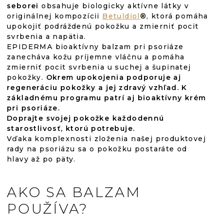
seborei
obsahuje biologicky aktívne látky v
originálnej kompozícii
Betuldiol
®, ktorá pomáha
upokojiť podráždenú pokožku a zmierniť pocit
svrbenia a napätia.
EPIDERMA bioaktívny balzam pri psoriáze
zanecháva kožu príjemne vláčnu a pomáha
zmierniť pocit svrbenia u suchej a šupinatej
pokožky.
Okrem upokojenia podporuje aj
regeneráciu pokožky a jej zdravý vzhľad. K
základnému programu patrí aj bioaktívny krém
pri psoriáze.
Doprajte svojej pokožke každodennú
starostlivosť, ktorú potrebuje.
Vďaka komplexnosti zloženia našej produktovej
rady na psoriázu sa o pokožku postaráte od
hlavy až po päty.
AKO SA BALZAM
POUŽÍVA?