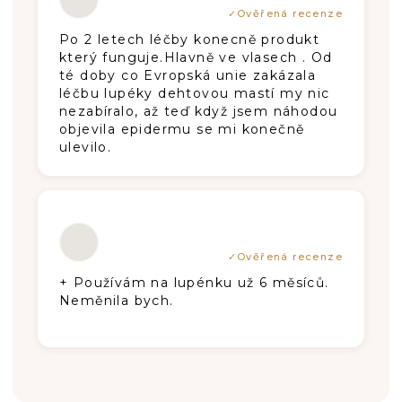
Po 2 letech léčby konecně produkt
který funguje.Hlavně ve vlasech . Od
té doby co Evropská unie zakázala
léčbu lupéky dehtovou mastí my nic
nezabíralo, až teď když jsem náhodou
objevila epidermu se mi konečně
ulevilo.
Hodnotenie produktu je 5 z 5 hviezdič
+ Používám na lupénku už 6 měsíců.
Neměnila bych.