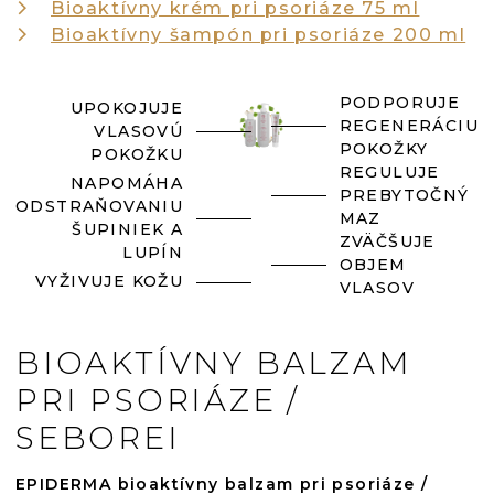
Bioaktívny krém pri psoriáze 75 ml
Bioaktívny šampón pri psoriáze 200 ml
PODPORUJE
UPOKOJUJE
REGENERÁCIU
VLASOVÚ
POKOŽKY
POKOŽKU
REGULUJE
NAPOMÁHA
PREBYTOČNÝ
ODSTRAŇOVANIU
MAZ
ŠUPINIEK A
ZVÄČŠUJE
LUPÍN
OBJEM
VYŽIVUJE KOŽU
VLASOV
BIOAKTÍVNY BALZAM
PRI PSORIÁZE /
SEBOREI
EPIDERMA bioaktívny balzam pri psoriáze /