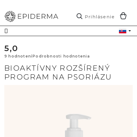
Prejsť
na
obsah
N
Prihlásenie
K
5,0
Priemerné
9 hodnotení
Podrobnosti hodnotenia
hodnotenie
BIOAKTÍVNY ROZŠÍRENÝ
PROGRAM NA PSORIÁZU
produktu
je
5,0
z