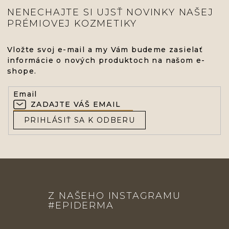
NENECHAJTE SI UJSŤ NOVINKY NAŠEJ
PRÉMIOVEJ KOZMETIKY
Vložte svoj e-mail a my Vám budeme zasielať
informácie o nových produktoch na našom e-
shope.
Email
PRIHLÁSIŤ SA K ODBERU
Z
Á
Z NAŠEHO INSTAGRAMU
P
#EPIDERMA
Ä