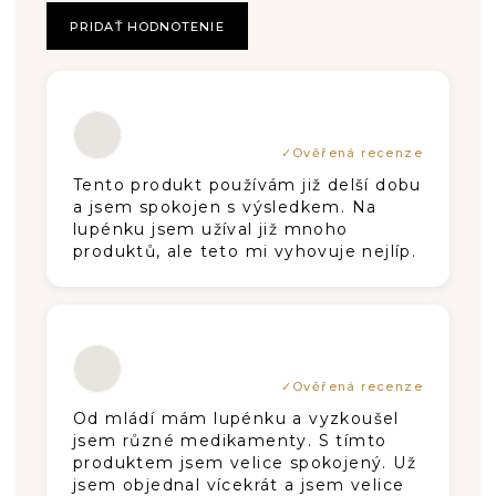
T
PRIDAŤ HODNOTENIE
E
N
Hodnotenie produktu je 5 z 5 hviezdič
Í
Tento produkt používám již delší dobu
a jsem spokojen s výsledkem. Na
lupénku jsem užíval již mnoho
produktů, ale teto mi vyhovuje nejlíp.
Hodnotenie produktu je 5 z 5 hviezdič
Od mládí mám lupénku a vyzkoušel
jsem různé medikamenty. S tímto
produktem jsem velice spokojený. Už
jsem objednal vícekrát a jsem velice