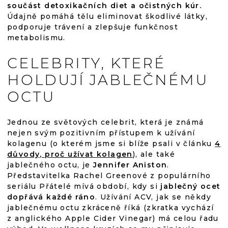
součást detoxikačních diet a očistných kúr.
Údajně pomáhá tělu eliminovat škodlivé látky,
podporuje trávení a zlepšuje funkčnost
metabolismu.
CELEBRITY, KTERÉ
HOLDUJÍ JABLEČNÉMU
OCTU
Jednou ze světových celebrit, která je známá
nejen svým pozitivním přístupem k užívání
kolagenu (o kterém jsme si blíže psali v článku
4
důvody, proč užívat kolagen
), ale také
jablečného octu, je
Jennifer Aniston
.
Představitelka Rachel Greenové z populárního
seriálu Přátelé mívá období, kdy si
jablečný ocet
dopřává každé ráno
. Užívání ACV, jak se někdy
jablečnému octu zkráceně říká (zkratka vychází
z anglického Apple Cider Vinegar) má celou řadu