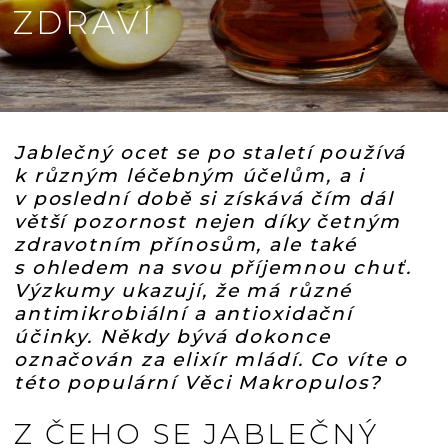
ZDRAVÍ
Jablečný ocet se po staletí používá
k různým léčebným účelům, a i
v poslední době si získává čím dál
větší pozornost nejen díky četným
zdravotním přínosům, ale také
s ohledem na svou příjemnou chuť.
Výzkumy ukazují, že má různé
antimikrobiální a antioxidační
účinky. Někdy bývá dokonce
označován za elixír mládí. Co víte o
této populární Věci Makropulos?
Z ČEHO SE JABLEČNÝ