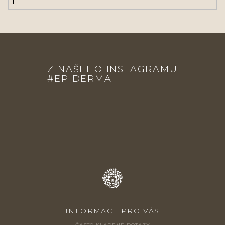
Z
Á
Z NAŠEHO INSTAGRAMU
P
#EPIDERMA
A
T
Í
INFORMACE PRO VÁS