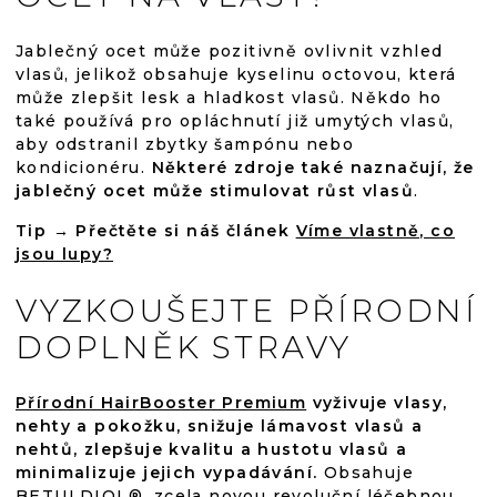
Jablečný ocet může pozitivně ovlivnit vzhled
vlasů, jelikož obsahuje kyselinu octovou, která
může zlepšit lesk a hladkost vlasů. Někdo ho
také používá pro opláchnutí již umytých vlasů,
aby odstranil zbytky šampónu nebo
kondicionéru.
Některé zdroje také naznačují, že
jablečný ocet může stimulovat růst vlasů
.
Tip → Přečtěte si náš článek
Víme vlastně, co
jsou lupy?
VYZKOUŠEJTE PŘÍRODNÍ
DOPLNĚK STRAVY
Přírodní HairBooster Premium
vyživuje vlasy,
nehty a pokožku, snižuje lámavost vlasů a
nehtů, zlepšuje kvalitu a hustotu vlasů a
minimalizuje jejich vypadávání.
Obsahuje
BETULDIOL
®, zcela novou revoluční léčebnou