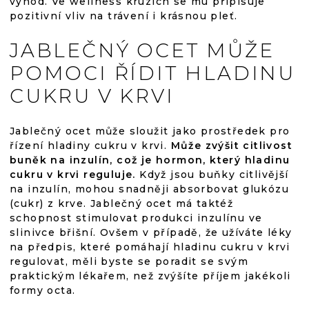
výhod. Ve wellness kruzích se mu připisuje
pozitivní vliv na trávení i krásnou pleť.
JABLEČNÝ OCET MŮŽE
POMOCI ŘÍDIT HLADINU
CUKRU V KRVI
Jablečný ocet může sloužit jako prostředek pro
řízení hladiny cukru v krvi.
Může zvýšit citlivost
buněk na inzulín, což je hormon, který hladinu
cukru v krvi reguluje.
Když jsou buňky citlivější
na inzulín, mohou snadněji absorbovat glukózu
(cukr) z krve. Jablečný ocet má taktéž
schopnost stimulovat produkci inzulínu ve
slinivce břišní. Ovšem v případě, že užíváte léky
na předpis, které pomáhají hladinu cukru v krvi
regulovat, měli byste se poradit se svým
praktickým lékařem, než zvýšíte příjem jakékoli
formy octa.