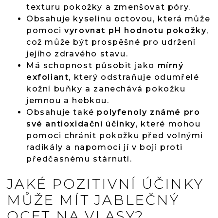
texturu pokožky a zmenšovat póry.
Obsahuje kyselinu octovou, která může
pomoci
vyrovnat pH hodnotu pokožky
,
což může být prospěšné pro udržení
jejího zdravého stavu.
Má schopnost působit jako
mírný
exfoliant
, který odstraňuje odumřelé
kožní buňky a zanechává pokožku
jemnou a hebkou.
Obsahuje také
polyfenoly známé pro
své antioxidační účinky
, které mohou
pomoci chránit pokožku před volnými
radikály a napomoci jí v boji proti
předčasnému stárnutí.
JAKÉ POZITIVNÍ ÚČINKY
MŮŽE MÍT JABLEČNÝ
OCET NA VLASY?