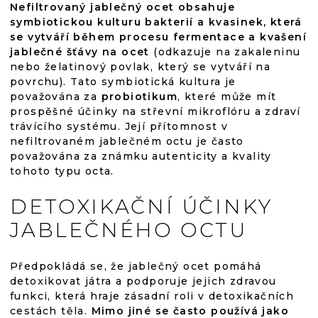
Nefiltrovaný jablečný ocet obsahuje
symbiotickou kulturu bakterií a kvasinek, která
se vytváří během procesu fermentace a kvašení
jablečné šťávy na ocet
(odkazuje na zakaleninu
nebo želatinový povlak, který se vytváří na
povrchu). Tato symbiotická kultura je
považována za
probiotikum
, které může mít
prospěšné účinky na střevní mikroflóru a zdraví
trávícího systému. Její přítomnost v
nefiltrovaném jablečném octu je často
považována za známku autenticity a kvality
tohoto typu octa.
DETOXIKAČNÍ ÚČINKY
JABLEČNÉHO OCTU
Předpokládá se, že jablečný ocet pomáhá
detoxikovat játra a podporuje jejich zdravou
funkci, která hraje zásadní roli v detoxikačních
cestách těla.
Mimo jiné se často používá jako