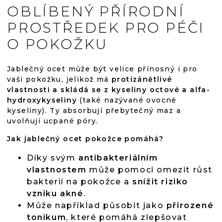
OBLÍBENÝ PŘÍRODNÍ
PROSTŘEDEK PRO PÉČI
O POKOŽKU
Jablečný ocet může být velice přínosný i pro
vaši pokožku, jelikož má
protizánětlivé
vlastnosti a skládá se z kyseliny octové a alfa-
hydroxykyseliny
(také nazývané ovocné
kyseliny). Ty absorbují přebytečný maz a
uvolňují ucpané póry.
Jak jablečný ocet pokožce pomáhá?
Díky svým
antibakteriálním
vlastnostem
může pomoci omezit růst
bakterií na pokožce a
snížit riziko
vzniku akné
.
Může například působit jako
přirozené
tonikum
, které pomáhá zlepšovat