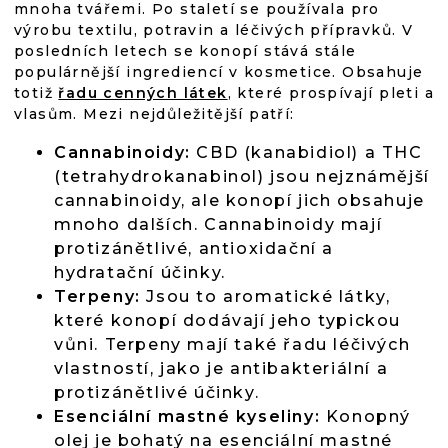
mnoha tvářemi. Po staletí se používala pro
výrobu textilu, potravin a léčivých přípravků. V
posledních letech se konopí stává stále
populárnější ingrediencí v kosmetice. Obsahuje
totiž
řadu cenných látek
, které prospívají pleti a
vlasům. Mezi nejdůležitější patří:
Cannabinoidy:
CBD (kanabidiol) a THC
(tetrahydrokanabinol) jsou nejznámější
cannabinoidy, ale konopí jich obsahuje
mnoho dalších. Cannabinoidy mají
protizánětlivé, antioxidační a
hydratační účinky.
Terpeny:
Jsou to aromatické látky,
které konopí dodávají jeho typickou
vůni. Terpeny mají také řadu léčivých
vlastností, jako je antibakteriální a
protizánětlivé účinky.
Esenciální mastné kyseliny:
Konopný
olej je bohatý na esenciální mastné