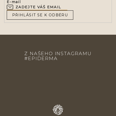
E-mail
PŘIHLÁSIT SE K ODBĚRU
Z
Á
Z NAŠEHO INSTAGRAMU
P
#EPIDERMA
A
T
Í