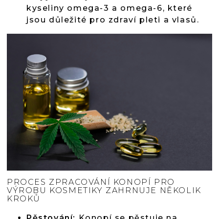
kyseliny omega-3 a omega-6, které
jsou důležité pro zdraví pleti a vlasů.
PROCES ZPRACOVÁNÍ KONOPÍ PRO
VÝROBU KOSMETIKY ZAHRNUJE NĚKOLIK
KROKŮ
Pěstování:
Konopí se pěstuje na