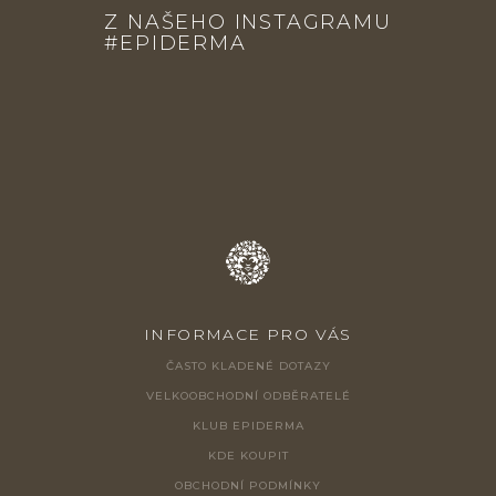
Z NAŠEHO INSTAGRAMU
P
#EPIDERMA
A
T
Í
INFORMACE PRO VÁS
ČASTO KLADENÉ DOTAZY
VELKOOBCHODNÍ ODBĚRATELÉ
KLUB EPIDERMA
KDE KOUPIT
OBCHODNÍ PODMÍNKY