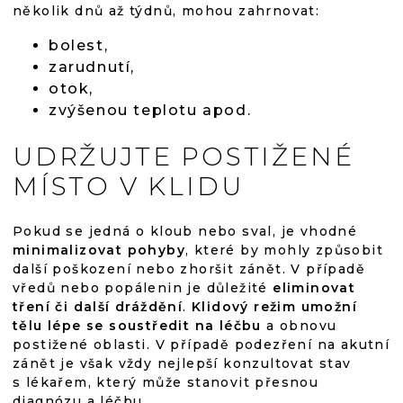
několik dnů až týdnů, mohou zahrnovat:
bolest,
zarudnutí,
otok,
zvýšenou teplotu apod.
UDRŽUJTE POSTIŽENÉ
MÍSTO V KLIDU
Pokud se jedná o kloub nebo sval, je vhodné
minimalizovat pohyby
, které by mohly způsobit
další poškození nebo zhoršit zánět. V případě
vředů nebo popálenin je důležité
eliminovat
tření či další dráždění
.
Klidový režim umožní
tělu lépe se soustředit na léčbu
a obnovu
postižené oblasti. V případě podezření na akutní
zánět je však vždy nejlepší konzultovat stav
s lékařem, který může stanovit přesnou
diagnózu a léčbu.