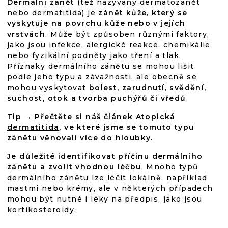
Dermální zánět
(též nazývaný dermatozánět
nebo dermatitida) je
zánět kůže, který se
vyskytuje na povrchu kůže nebo v jejích
vrstvách
. Může být způsoben různými faktory,
jako jsou infekce, alergické reakce, chemikálie
nebo fyzikální podněty jako tření a tlak.
Příznaky dermálního zánětu se mohou lišit
podle jeho typu a závažnosti, ale obecně se
mohou vyskytovat
bolest, zarudnutí, svědění,
suchost, otok a tvorba puchýřů či vředů
.
Tip → Přečtěte si náš článek
Atopická
dermatitida
, ve které jsme se tomuto typu
zánětu věnovali více do hloubky.
Je důležité identifikovat příčinu dermálního
zánětu a zvolit vhodnou léčbu
. Mnoho typů
dermálního zánětu lze léčit lokálně, například
mastmi nebo krémy, ale v některých případech
mohou být nutné i léky na předpis, jako jsou
kortikosteroidy.