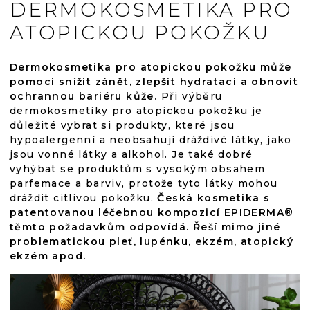
DERMOKOSMETIKA PRO
ATOPICKOU POKOŽKU
Dermokosmetika pro atopickou pokožku může
pomoci snížit zánět, zlepšit hydrataci a obnovit
ochrannou bariéru kůže.
Při výběru
dermokosmetiky pro atopickou pokožku je
důležité vybrat si produkty, které jsou
hypoalergenní a neobsahují dráždivé látky, jako
jsou vonné látky a alkohol. Je také dobré
vyhýbat se produktům s vysokým obsahem
parfemace a barviv, protože tyto látky mohou
dráždit citlivou pokožku.
Česká kosmetika s
patentovanou léčebnou kompozicí
EPIDERMA®
těmto požadavkům odpovídá. Řeší mimo jiné
problematickou pleť, lupénku, ekzém, atopický
ekzém apod.