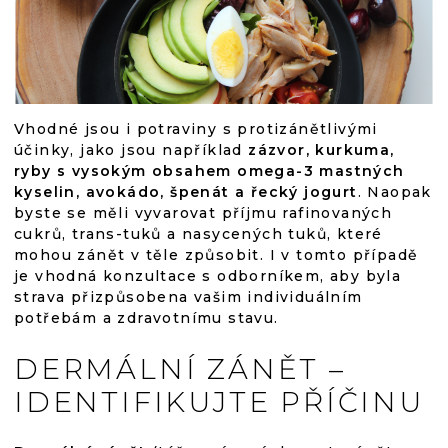
Vhodné jsou i potraviny s protizánětlivými
účinky, jako jsou například
zázvor, kurkuma,
ryby s vysokým obsahem omega-3 mastných
kyselin, avokádo, špenát a řecký jogurt
. Naopak
byste se měli vyvarovat příjmu rafinovaných
cukrů, trans-tuků a nasycených tuků, které
mohou zánět v těle způsobit. I v tomto případě
je vhodná konzultace s odborníkem, aby byla
strava přizpůsobena vašim individuálním
potřebám a zdravotnímu stavu.
DERMÁLNÍ ZÁNĚT –
IDENTIFIKUJTE PŘÍČINU