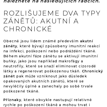
naleznete na následujících řádcích.
ROZLIŠUJEME DVA TYPY
ZÁNĚTŮ: AKUTNÍ A
CHRONICKÉ
Obecně jsou lidem známé především
akutní
záněty
, které bývají způsobeny imunitní reakcí
na infekci, poškození nebo podráždění tkáně.
Během akutní fáze zánětu se aktivují imunitní
buňky, jako jsou například makrofágy a
neutrofily, které se snaží eliminovat cizorodé
látky a regenerovat poškozenou tkáň.
Chronický
zánět
pak může vzniknout jako důsledek
opakovaných akutních zánětů, které se
nevyléčily úplně a zanechaly po sobě trvale
poškozené tkáně.
Příznaky
, které obvykle nastupují relativně
rychle po poškození tkáně a mohou trvat i