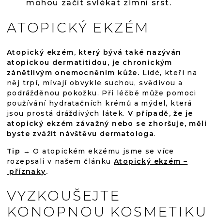
mohou začít svlékat zimní srst.
ATOPICKÝ EKZÉM
Atopický ekzém, který bývá také nazýván
atopickou dermatitidou, je chronickým
zánětlivým onemocněním kůže.
Lidé, kteří na
něj trpí, mívají obvykle suchou, svědivou a
podrážděnou pokožku. Při léčbě může pomoci
používání hydratačních krémů a mýdel, která
jsou prostá dráždivých látek.
V případě, že je
atopický ekzém závažný nebo se zhoršuje, měli
byste zvážit návštěvu dermatologa
.
Tip →
O atopickém ekzému jsme se více
rozepsali v našem článku
Atopický ekzém –
příznaky
.
VYZKOUŠEJTE
KONOPNOU KOSMETIKU