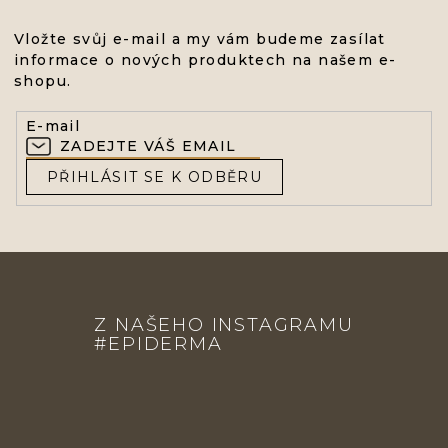
Vložte svůj e-mail a my vám budeme zasílat
informace o nových produktech na našem e-
shopu.
E-mail
PŘIHLÁSIT SE K ODBĚRU
Z
Á
Z NAŠEHO INSTAGRAMU
P
#EPIDERMA
A
T
Í