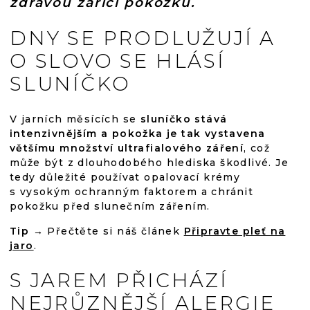
zdravou zářící pokožku.
DNY SE PRODLUŽUJÍ A
O SLOVO SE HLÁSÍ
SLUNÍČKO
V jarních měsících se
sluníčko stává
intenzivnějším a pokožka je tak vystavena
většímu množství ultrafialového záření
, což
může být z dlouhodobého hlediska škodlivé. Je
tedy důležité používat opalovací krémy
s vysokým ochranným faktorem a chránit
pokožku před slunečním zářením.
Tip →
Přečtěte si náš článek
Připravte pleť na
jaro
.
S JAREM PŘICHÁZÍ
NEJRŮZNĚJŠÍ ALERGIE