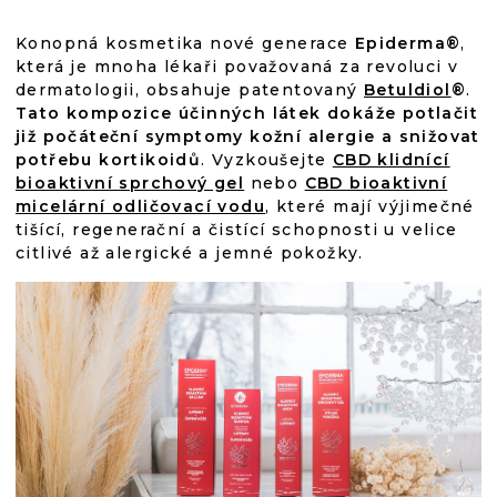
Konopná kosmetika nové generace
Epiderma®
,
která je mnoha lékaři považovaná za revoluci v
dermatologii, obsahuje patentovaný
Betuldiol
®
.
Tato kompozice účinných látek dokáže potlačit
již počáteční symptomy kožní alergie a snižovat
potřebu kortikoidů
. Vyzkoušejte
CBD klidnící
bioaktivní sprchový gel
nebo
CBD bioaktivní
micelární odličovací vodu
, které mají výjimečné
tišící, regenerační a čistící schopnosti u velice
citlivé až alergické a jemné pokožky.