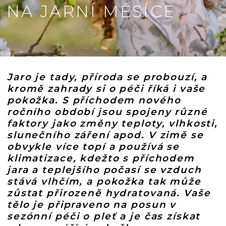
NA JARNÍ MĚSÍCE
Jaro je tady, příroda se probouzí, a
kromě zahrady si o péči říká i vaše
pokožka. S příchodem nového
ročního období jsou spojeny různé
faktory jako změny teploty, vlhkosti,
slunečního záření apod. V zimě se
obvykle více topí a používá se
klimatizace, kdežto s příchodem
jara a teplejšího počasí se vzduch
stává vlhčím, a pokožka tak může
zůstat přirozeně hydratovaná. Vaše
tělo je připraveno na posun v
sezónní péči o pleť a je čas získat