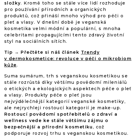
složky
. Kromě toho se stále více lidí rozhoduje
pro používání přírodních a organických
produktů, což přináší mnoho výhod pro péči o
pleť a vlasy. V dnešní době je veganská
kosmetika velmi módní a populární, s mnoha
celebritami propagujícími tento zdravý životní
styl na sociálních sítích.
Tip → Přečtěte si náš článek
Trendy
v dermokosmetice: revoluce v péči o mikrobiom
kůže
.
Suma sumárum, trh s veganskou kosmetikou se
stále rozrůstá díky většímu povědomí mileniálů
o etických a ekologických aspektech péče o pleť
a vlasy. Produkty péče o pleť jsou
nejvýdělečnější kategorií veganské kosmetiky,
ale nejrychleji rostoucí kategorií je make-up.
Rostoucí povědomí spotřebitelů o zdraví a
wellness vede ke stále většímu zájmu o
bezpečnější a přírodní kosmetiku
, což
podporuje rozvoj trhu s veganskou kosmetikou.