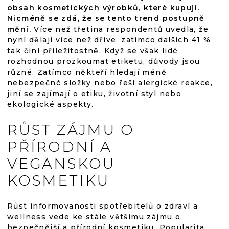
obsah kosmetických výrobků, které kupují.
Nicméně se zdá, že se tento trend postupně
mění.
Více než třetina respondentů uvedla, že
nyní dělají více než dříve, zatímco dalších 41 %
tak činí příležitostně. Když se však lidé
rozhodnou prozkoumat etiketu, důvody jsou
různé. Zatímco někteří hledají méně
nebezpečné složky nebo řeší alergické reakce,
jiní se zajímají o etiku, životní styl nebo
ekologické aspekty.
RŮST ZÁJMU O
PŘÍRODNÍ A
VEGANSKOU
KOSMETIKU
Růst informovanosti spotřebitelů o zdraví a
wellness vede ke stále většímu zájmu o
bezpečnější a přírodní kosmetiku. Popularita