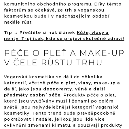
komunitního obchodního programu. Díky těmto
faktorům se očekává, že trh s veganskou
kosmetikou bude i v nadcházejícím období
nadále růst.
Tip → Přečtěte si náš článek
Kůže, vlasy a
nehty. Trojlísek, kde se projeví skutečné zdraví!
PÉČE O PLEŤ A MAKE-UP
V ČELE RŮSTU TRHU
Veganská kosmetika se dělí do několika
kategorií, včetně
péče o pleť, vlasy, make-up a
další, jako jsou deodoranty, vůně a další
předměty osobní péče
. Produkty péče o pleť,
které jsou využívány muži i ženami po celém
světě, jsou nejvýdělečnější kategorií veganské
kosmetiky. Tento trend bude pravděpodobně
pokračovat i nadále, jelikož jsou lidé více
ovlivněni změnami klimatu, a používají produkty