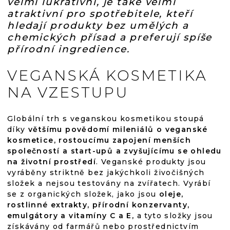
velmi lukrativní, je také velmi
atraktivní pro spotřebitele, kteří
hledají produkty bez umělých a
chemických přísad a preferují spíše
přírodní ingredience.
VEGANSKÁ KOSMETIKA
NA VZESTUPU
Globální trh s veganskou kosmetikou stoupá
díky
většímu povědomí mileniálů o veganské
kosmetice, rostoucímu zapojení menších
společností a start-upů a zvyšujícímu se ohledu
na životní prostředí
. Veganské produkty jsou
vyráběny striktně bez jakýchkoli živočišných
složek a nejsou testovány na zvířatech. Vyrábí
se z organických složek, jako jsou
oleje,
rostlinné extrakty, přírodní konzervanty,
emulgátory a vitamíny C a E,
a tyto složky jsou
získávány od farmářů nebo prostřednictvím