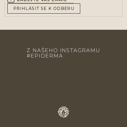
PŘIHLÁSIT SE K ODBĚRU
Z
Á
Z NAŠEHO INSTAGRAMU
P
#EPIDERMA
A
T
Í