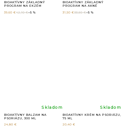
BIOAKTÍVNY ZÁKLADNÝ
BIOAKTÍVNY ZÁKLADNÝ
PROGRAM NA EKZÉM
PROGRAM NA AKNÉ
hodnotenie
hodnote
39,60 €
42,10 €
–5 %
31,50 €
33,50 €
–5 %
produktu
produkt
je
je
4,9
5,0
z
z
5
5
hviezdičiek.
hviezdič
Priemerné
Prieme
Skladom
Skladom
BIOAKTÍVNY BALZAM NA
BIOAKTÍVNY KRÉM NA PSORIÁZU,
PSORIÁZU, 300 ML
75 ML
hodnotenie
hodnote
24,80 €
20,40 €