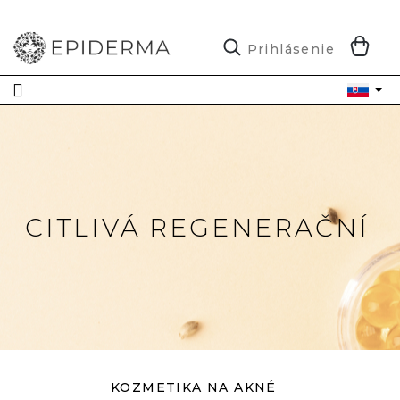
Prejsť
na
obsah
N
Prihlásenie
K
CITLIVÁ REGENERAČNÍ
KOZMETIKA NA AKNÉ