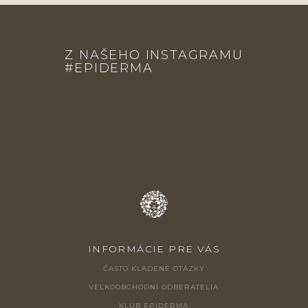
Z
Á
Z NAŠEHO INSTAGRAMU
P
#EPIDERMA
Ä
T
I
E
INFORMÁCIE PRE VÁS
ČASTO KLADENÉ OTÁZKY
VEĽKOOBCHODNÍ ODBERATELIA
KLUB EPIDERMA