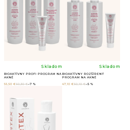
I
S
P
R
O
D
U
Priemerné
Prieme
Skladom
Skladom
K
BIOAKTÍVNY PROFI PROGRAM NA
BIOAKTÍVNY ROZŠÍRENÝ
AKNÉ
PROGRAM NA AKNÉ
hodnotenie
hodnote
T
55,50 €
60,30 €
–7 %
47,10 €
50,10 €
–5 %
O
produktu
produkt
V
je
je
4,5
5,0