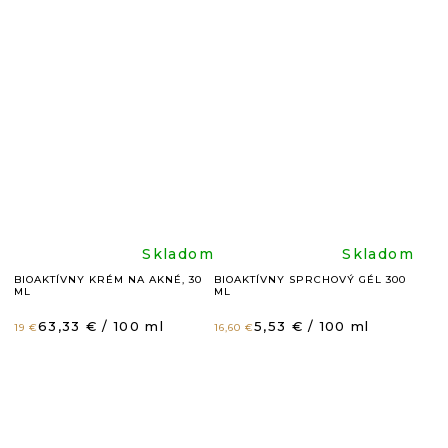
je
je
4,8
4,8
z
z
5
5
hviezdičiek.
hviezdič
Priemerné
Prieme
Skladom
Skladom
BIOAKTÍVNY KRÉM NA AKNÉ, 30
BIOAKTÍVNY SPRCHOVÝ GÉL 300
ML
ML
hodnotenie
hodnote
Jednotková
Jednotková
63,33 € / 100 ml
5,53 € / 100 ml
19 €
16,60 €
cena:
cena:
produktu
produkt
je
je