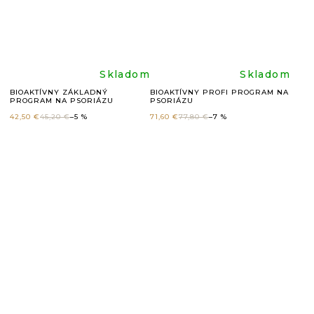
5
5
hviezdičiek.
hviezdič
Priemerné
Prieme
Skladom
Skladom
BIOAKTÍVNY ZÁKLADNÝ
BIOAKTÍVNY PROFI PROGRAM NA
PROGRAM NA PSORIÁZU
PSORIÁZU
hodnotenie
hodnote
42,50 €
45,20 €
–5 %
71,60 €
77,80 €
–7 %
produktu
produkt
je
je
4,8
5,0
z
z
5
5