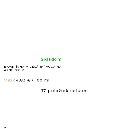
5,0
4,9
z
z
5
5
hviezdičiek.
hviezdič
Priemerné
Skladom
BIOAKTÍVNA MICELÁRNÍ VODA NA
AKNÉ 300 ML
hodnotenie
Jednotková
4,83 € / 100 ml
14,50 €
cena:
produktu
17
položiek celkom
O
V
je
L
Á
4,8
D
A
C