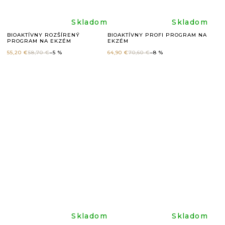
hviezdičiek.
hviezdič
Priemerné
Prieme
Skladom
Skladom
BIOAKTÍVNY ROZŠÍRENÝ
BIOAKTÍVNY PROFI PROGRAM NA
PROGRAM NA EKZÉM
EKZÉM
hodnotenie
hodnote
55,20 €
58,70 €
–5 %
64,90 €
70,60 €
–8 %
produktu
produkt
je
je
5,0
5,0
z
z
5
5
hviezdičiek.
hviezdič
Priemerné
Prieme
Skladom
Skladom