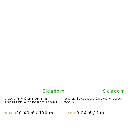
produktu
produkt
je
je
4,9
4,9
z
z
5
5
hviezdičiek.
hviezdič
Priemerné
Prieme
Skladom
Skladom
BIOAKTÍNY ŠAMPÓN PŘI
BIOAKTÍVNA ODLIČOVACIA VODA
PSORIÁZE A SEBOREE 200 ML
300 ML
hodnotenie
hodnote
Jednotková
Jednotková
10,40 € / 100 ml
0,04 € / 1 ml
20,80 €
11,90 €
cena:
cena:
produktu
produkt