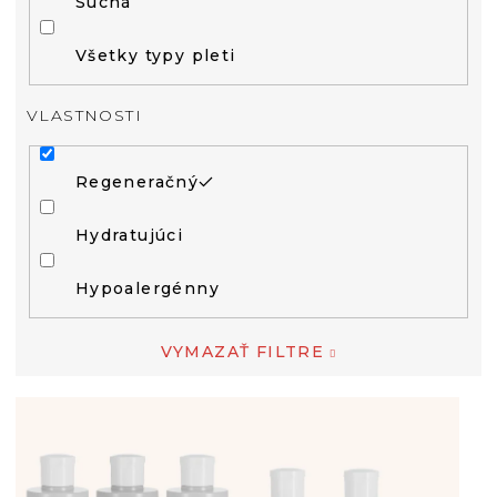
Suchá
Všetky typy pleti
VLASTNOSTI
Regeneračný
Hydratujúci
Hypoalergénny
VYMAZAŤ FILTRE
V
Ý
P