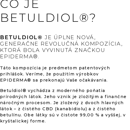
z
ČO JE
I
E
5
P
BETULDIOL®?
R
V
hviezdičiek.
K
Y
BETULDIOL®
JE ÚPLNE NOVÁ,
V
GENERAČNE REVOLUČNÁ KOMPOZÍCIA,
Ý
KTORÁ BOLA VYVINUTÁ ZNAČKOU
P
EPIDERMA®.
I
S
U
Táto kompozícia je predmetom patentových
prihlášok. Veríme, že použitím výrobkov
EPIDERMA® sa prekonajú Vaše očakávania.
Betuldiol® vychádza z moderného poňatia
prírodných látok. Jeho vznik je zložitým a finančne
náročným procesom. Je zložený z dvoch hlavných
látok – z čistého CBD (kanabidiolu) a z čistého
betulínu. Obe látky sú v čistote 99,00 % a vyššej, v
kryštalickej forme.