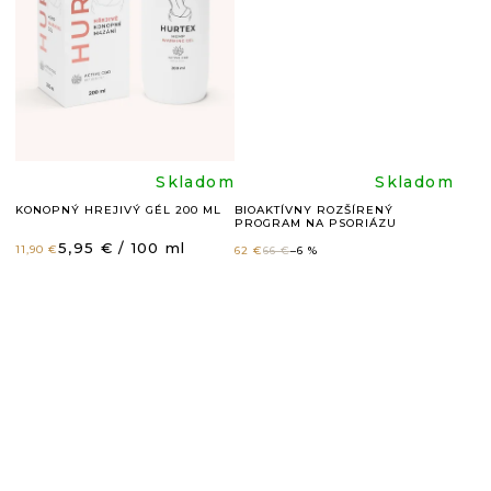
z
z
5
5
hviezdičiek.
hviezdič
Priemerné
Prieme
Skladom
Skladom
KONOPNÝ HREJIVÝ GÉL 200 ML
BIOAKTÍVNY ROZŠÍRENÝ
PROGRAM NA PSORIÁZU
hodnotenie
hodnote
Jednotková
5,95 € / 100 ml
11,90 €
62 €
66 €
–6 %
cena:
produktu
produkt
je
je
5,0
5,0
z
z