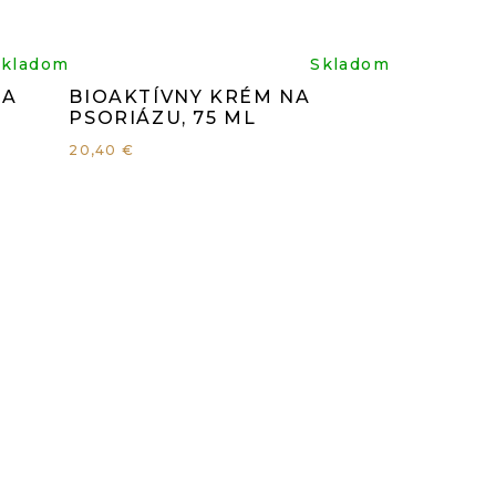
rné
Priemerné
Skladom
Skladom
NA
BIOAKTÍVNY KRÉM NA
enie
hodnotenie
PSORIÁZU, 75 ML
20,40 €
tu
produktu
je
4,9
z
5
čiek.
hviezdičiek.