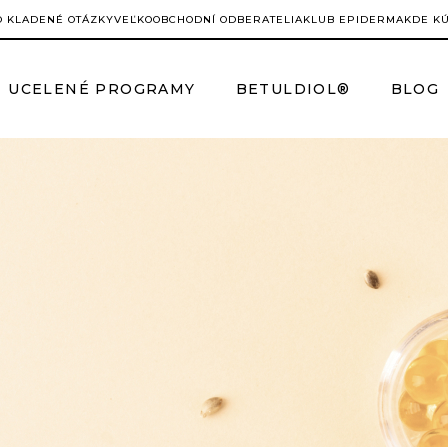
O KLADENÉ OTÁZKY
VEĽKOOBCHODNÍ ODBERATELIA
KLUB EPIDERMA
KDE K
UCELENÉ PROGRAMY
BETULDIOL®
BLOG