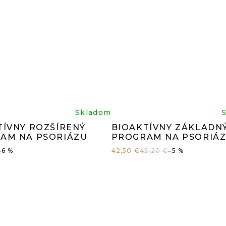
iemerné
Prieme
Skladom
TÍVNY ROZŠÍRENÝ
BIOAKTÍVNY ZÁKLADN
dnotenie
hodnot
AM NA PSORIÁZU
PROGRAM NA PSORIÁ
–6 %
42,50 €
45,20 €
–5 %
oduktu
produk
je
0
4,8