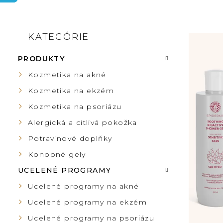
B
KATEGÓRIE
Preskočiť
V
kategórie
O
PRODUKTY
Ý
Č
Kozmetika na akné
P
Kozmetika na ekzém
N
Kozmetika na psoriázu
I
Ý
Alergická a citlivá pokožka
S
Potravinové doplňky
P
Konopné gely
P
UCELENÉ PROGRAMY
A
R
Ucelené programy na akné
N
Ucelené programy na ekzém
O
Ucelené programy na psoriázu