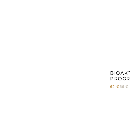
Pr
BIOAK
ho
PROGR
62 €
66 €
pr
je
5,