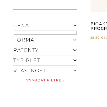
E
D
L
U
Pr
BIOAK
CENA
K
ho
PROGR
T
55,50 €
6
FORMA
pr
O
PATENTY
je
V
TYP PLETI
4,
VLASTNOSTI
z
VYMAZAŤ FILTRE
5
hv