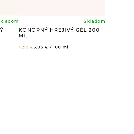
rné
Priemerné
Skladom
Skladom
Ý
KONOPNÝ HREJIVÝ GÉL 200
enie
hodnotenie
ML
Jednotková
5,95 € / 100 ml
11,90 €
tu
produktu
cena:
je
5,0
z
5
čiek.
hviezdičiek.