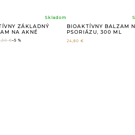
iemerné
Prieme
Skladom
TÍVNY ZÁKLADNÝ
BIOAKTÍVNY BALZAM 
dnotenie
hodnot
AM NA AKNÉ
PSORIÁZU, 300 ML
,50 €
–5 %
24,80 €
oduktu
produk
je
0
4,9
z
5
iezdičiek.
hviezdi