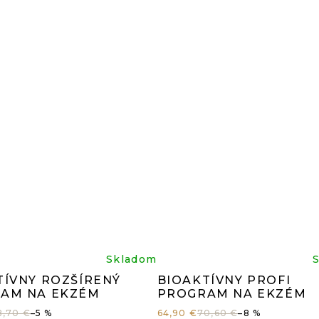
z
5
iezdičiek.
hviezdi
iemerné
Prieme
Skladom
TÍVNY ROZŠÍRENÝ
BIOAKTÍVNY PROFI
dnotenie
hodnot
AM NA EKZÉM
PROGRAM NA EKZÉM
8,70 €
–5 %
64,90 €
70,60 €
–8 %