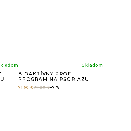
rné
Priemerné
Skladom
Skladom
Ý
BIOAKTÍVNY PROFI
enie
hodnotenie
ZU
PROGRAM NA PSORIÁZU
71,60 €
77,80 €
–7 %
tu
produktu
je
5,0