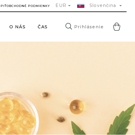
EUR
Slovenčina
ÚPIŤ
OBCHODNÉ PODMIENKY
NÁ
Prihlásenie
O NÁS
ČASTÉ DOTAZY
KONTAKTY
HĽA
KO