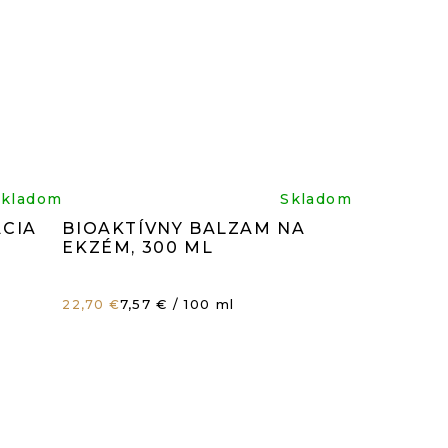
rné
Priemerné
Skladom
Skladom
ACIA
BIOAKTÍVNY BALZAM NA
enie
hodnotenie
EKZÉM, 300 ML
tu
produktu
Jednotková
7,57 € / 100 ml
22,70 €
cena:
je
4,8