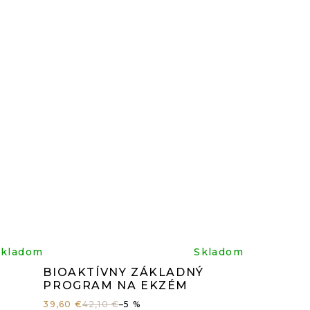
z
5
čiek.
hviezdičiek.
rné
Priemerné
Skladom
Skladom
BIOAKTÍVNY ZÁKLADNÝ
enie
hodnotenie
PROGRAM NA EKZÉM
39,60 €
42,10 €
–5 %