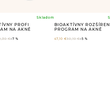
iemerné
Prieme
Skladom
TÍVNY PROFI
BIOAKTÍVNY ROZŠÍREN
dnotenie
hodnot
AM NA AKNÉ
PROGRAM NA AKNÉ
0,30 €
–7 %
47,10 €
50,10 €
–5 %
oduktu
produk
je
5
5,0
z
5
iezdičiek.
hviezdi