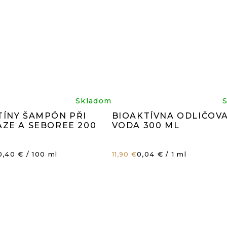
iemerné
Prieme
Skladom
TÍNY ŠAMPÓN PŘI
BIOAKTÍVNA ODLIČOV
dnotenie
hodnot
ÁZE A SEBOREE 200
VODA 300 ML
oduktu
produk
ednotková
Jednotková
0,40 € / 100 ml
0,04 € / 1 ml
11,90 €
ena:
cena:
je
8
4,8