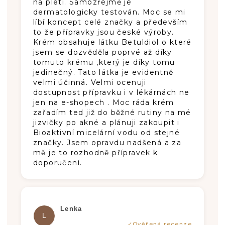
na pleti. Samozřejmě je
dermatologicky testován. Moc se mi
líbí koncept celé značky a především
to že přípravky jsou české výroby.
Krém obsahuje látku Betuldiol o které
jsem se dozvěděla poprvé až díky
tomuto krému ,který je díky tomu
jedinečný. Tato látka je evidentně
velmi účinná. Velmi ocenuji
dostupnost přípravku i v lékárnách ne
jen na e-shopech . Moc ráda krém
zařadím ted již do běžné rutiny na mé
jizvičky po akné a plánuji zakoupit i
Bioaktivní micelární vodu od stejné
značky. Jsem opravdu nadšená a za
mě je to rozhodně přípravek k
doporučení.
Hodnotenie produktu je 5 z 5 hviezdič
Lenka
L