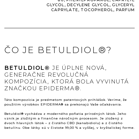
GLYCOL, DECYLENE GLYCOL, GLYCERYL
CAPRYLATE, TOCOPHEROL, PARFUM
ČO JE BETULDIOL®?
BETULDIOL®
JE ÚPLNE NOVÁ,
GENERAČNE REVOLUČNÁ
KOMPOZÍCIA, KTORÁ BOLA VYVINUTÁ
ZNAČKOU EPIDERMA®.
Táto kompozícia je predmetom patentových prihlášok. Veríme, že
použitím výrobkov EPIDERMA® sa prekonajú Vaše očakávania.
Betuldiol® vychádza z moderného poňatia prírodných látok. Jeho
vznik je zložitým a finančne náročným procesom. Je zložený z
dvoch hlavných látok – z čistého CBD (kanabidiolu) a z čistého
betulínu. Obe látky sú v čistote 99,00 % a vyššej, v kryštalickej forme.