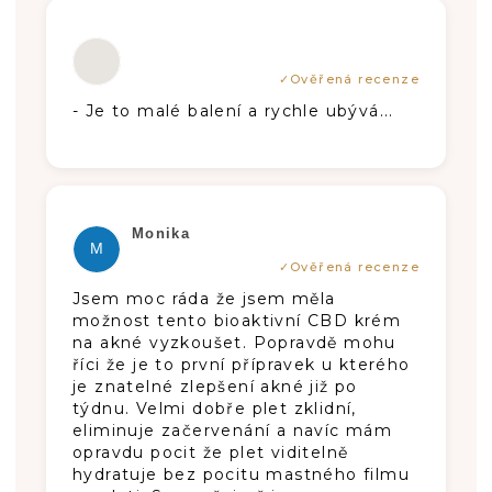
Hodnotenie produktu je 5 z 5 hviezdič
- Je to malé balení a rychle ubývá...
Hodnotenie produktu je 10 z 5 hviezdi
Monika
M
Jsem moc ráda že jsem měla
možnost tento bioaktivní CBD krém
na akné vyzkoušet. Popravdě mohu
říci že je to první přípravek u kterého
je znatelné zlepšení akné již po
týdnu. Velmi dobře plet zklidní,
eliminuje začervenání a navíc mám
opravdu pocit že plet viditelně
hydratuje bez pocitu mastného filmu