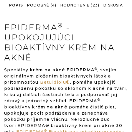
POPIS
PODOBNÉ (4)
HODNOTENIE (23)
DISKUSIA
®
EPIDERMA
-
UPOKOJUJÚCI
BIOAKTÍVNY KRÉM NA
AKNÉ
®
Špeciálny
krém na akné
EPIDERMA
, svojím
originálnym zložením bioaktívnych látok a
prítomnosťou
Betuldiolu®
, pomáha upokojiť
podráždenú pokožku so sklonom k akné na tvári,
krku aj ďalších častiach tela a podporovať jej
®
zdravý a jednotný vzhľad. EPIDERMA
bioaktívny
krém na akné
pomáha čistiť pleť,
upokojuje pocit podráždenia a zanecháva
pokožku príjemne vláčnu. Nerozlučné duo
tvorí EPIDERMA® bioaktívny krém pri akné 30
®
ml s
EPIDERMA
Bioaktívnou micelárnou vodou