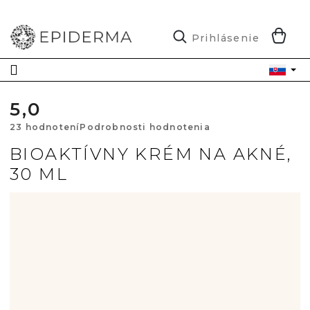
Prejsť
na
obsah
N
Prihlásenie
K
5,0
Priemerné
23 hodnotení
Podrobnosti hodnotenia
hodnotenie
BIOAKTÍVNY KRÉM NA AKNÉ,
30 ML
produktu
je
5,0
z