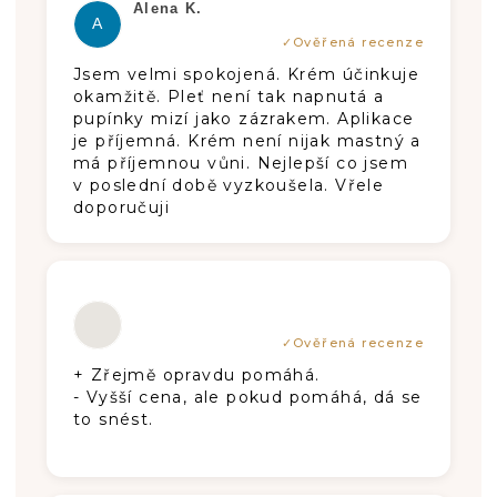
Hodnotenie produktu je 5 z 5 hviezdič
Alena K.
A
Jsem velmi spokojená. Krém účinkuje
okamžitě. Pleť není tak napnutá a
pupínky mizí jako zázrakem. Aplikace
je příjemná. Krém není nijak mastný a
má příjemnou vůni. Nejlepší co jsem
v poslední době vyzkoušela. Vřele
doporučuji
Hodnotenie produktu je 5 z 5 hviezdič
+ Zřejmě opravdu pomáhá.
- Vyšší cena, ale pokud pomáhá, dá se
to snést.