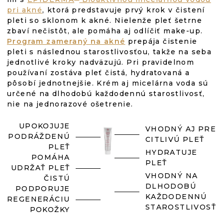
pri akné
, ktorá predstavuje prvý krok v čistení
pleti so sklonom k akné. Nielenže pleť šetrne
zbaví nečistôt, ale pomáha aj odlíčiť make-up.
Program zameraný na akné
prepája čistenie
pleti s následnou starostlivosťou, takže na seba
jednotlivé kroky nadväzujú. Pri pravidelnom
používaní zostáva pleť čistá, hydratovaná a
pôsobí jednotnejšie. Krém aj micelárna voda sú
určené na dlhodobú každodennú starostlivosť,
nie na jednorazové ošetrenie.
UPOKOJUJE
VHODNÝ AJ PRE
PODRÁŽDENÚ
CITLIVÚ PLEŤ
PLEŤ
HYDRATUJE
POMÁHA
PLEŤ
UDRŽAŤ PLEŤ
VHODNÝ NA
ČISTÚ
DLHODOBÚ
PODPORUJE
KAŽDODENNÚ
REGENERÁCIU
STAROSTLIVOSŤ
POKOŽKY