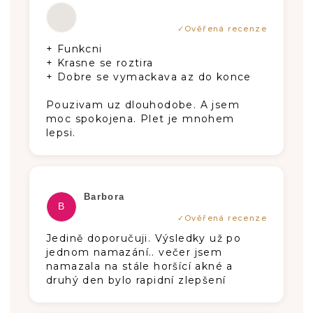
Hodnotenie produktu je 5 z 5 hviezdič
+ Funkcni
+ Krasne se roztira
+ Dobre se vymackava az do konce
Pouzivam uz dlouhodobe. A jsem
moc spokojena. Plet je mnohem
lepsi.
Hodnotenie produktu je 5 z 5 hviezdič
Barbora
B
Jedině doporučuji. Výsledky už po
jednom namazání.. večer jsem
namazala na stále horšící akné a
druhý den bylo rapidní zlepšení