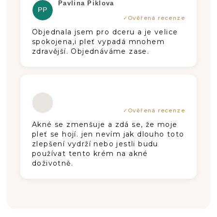
Hodnotenie produktu je 5 z 5 hviezdič
Pavlina Piklova
PP
Objednala jsem pro dceru a je velice
spokojena,i pleť vypadá mnohem
zdravější. Objednáváme zase.
Hodnotenie produktu je 5 z 5 hviezdič
Akné se zmenšuje a zdá se, že moje
pleť se hojí. jen nevím jak dlouho toto
zlepšení vydrží nebo jestli budu
používat tento krém na akné
doživotně.