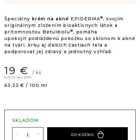
®
Špeciálny
krém na akné
EPIDERMA
, svojím
originálnym zložením bioaktívnych látok a
®
prítomnosťou Betuldiolu
, pomáha
upokojiť podráždenú pokožku so sklonom k akné
na tvári, krku aj ďalších častiach tela a
podporovať jej zdravý a jednotný vzhľad.
19 €
/ ks
15,70 € bez DPH
Jednotková
63,33 € / 100 ml
cena:
SKLADOM
DO KOŠÍKU