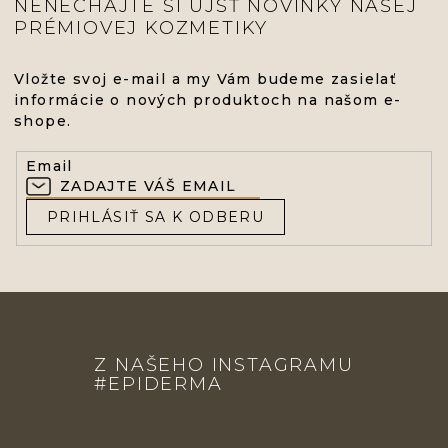
NENECHAJTE SI UJSŤ NOVINKY NAŠEJ
PRÉMIOVEJ KOZMETIKY
Vložte svoj e-mail a my Vám budeme zasielať
informácie o nových produktoch na našom e-
shope.
Email
PRIHLÁSIŤ SA K ODBERU
Z
Á
Z NAŠEHO INSTAGRAMU
P
#EPIDERMA
Ä
T