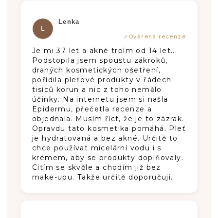
Hodnotenie produktu je 5 z 5 hviezdič
Lenka
L
Je mi 37 let a akné trpím od 14 let...
Podstopila jsem spoustu zákroků,
drahých kosmetických ošetření,
pořídila pleťové produkty v řádech
tisíců korun a nic z toho nemělo
účinky. Na internetu jsem si našla
Epidermu, přečetla recenze a
objednala. Musím říct, že je to zázrak.
Opravdu tato kosmetika pomáhá. Pleť
je hydratovaná a bez akné. Určitě to
chce používat micelární vodu i s
krémem, aby se produkty doplňovaly.
Cítím se skvěle a chodím již bez
make-upu. Takže určitě doporučuji.