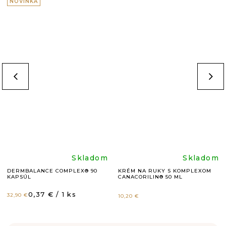
NOVINKA
Priemerné
Prieme
Skladom
Skladom
DERMBALANCE COMPLEX® 90
KRÉM NA RUKY S KOMPLEXOM
KAPSÚL
CANACORILIN® 50 ML
hodnotenie
hodnot
Jednotková
0,37 € / 1 ks
32,90 €
10,20 €
cena:
produktu
produk