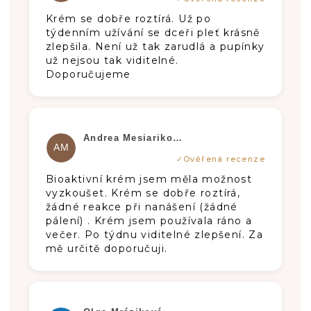
Krém se dobře roztírá. Už po
týdenním užívání se dceři pleť krásně
zlepšila. Není už tak zarudlá a pupínky
už nejsou tak viditelné.
Doporučujeme
Hodnotenie produktu je 5 z 5 hviezdič
Andrea Mesiarikova
AM
Bioaktivní krém jsem měla možnost
vyzkoušet. Krém se dobře roztírá,
žádné reakce při nanášení (žádné
pálení) . Krém jsem používala ráno a
večer. Po týdnu viditelné zlepšení. Za
mě určitě doporučuji.
Hodnotenie produktu je 5 z 5 hviezdič