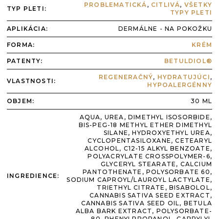
PROBLEMATICKÁ
,
CITLIVÁ
,
VŠETKY
TYP PLETI
:
TYPY PLETI
APLIKÁCIA
:
DERMÁLNE - NA POKOŽKU
FORMA
:
KRÉM
PATENTY
:
BETULDIOL®
REGENERAČNÝ
,
HYDRATUJÚCI
,
VLASTNOSTI
:
HYPOALERGÉNNY
OBJEM:
30 ML
AQUA, UREA, DIMETHYL ISOSORBIDE,
BIS-PEG-18 METHYL ETHER DIMETHYL
SILANE, HYDROXYETHYL UREA,
CYCLOPENTASILOXANE, CETEARYL
ALCOHOL, C12-15 ALKYL BENZOATE,
POLYACRYLATE CROSSPOLYMER-6,
GLYCERYL STEARATE, CALCIUM
PANTOTHENATE, POLYSORBATE 60,
INGREDIENCE
:
SODIUM CAPROYL/LAUROYL LACTYLATE,
TRIETHYL CITRATE, BISABOLOL,
CANNABIS SATIVA SEED EXTRACT,
CANNABIS SATIVA SEED OIL, BETULA
ALBA BARK EXTRACT, POLYSORBATE-
80, PHENYLPROPANOL, CAPRYLYL