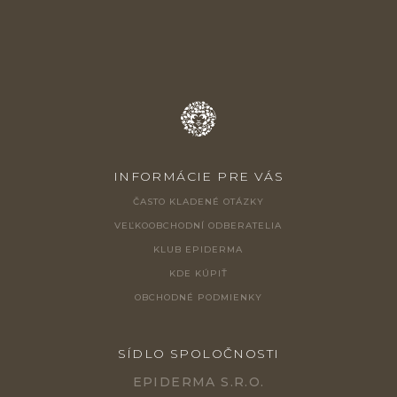
I
E
INFORMÁCIE PRE VÁS
ČASTO KLADENÉ OTÁZKY
VEĽKOOBCHODNÍ ODBERATELIA
KLUB EPIDERMA
KDE KÚPIŤ
OBCHODNÉ PODMIENKY
SÍDLO SPOLOČNOSTI
EPIDERMA S.R.O.