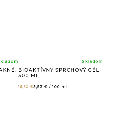
rné
Priemerné
Skladom
Skladom
AKNÉ,
BIOAKTÍVNY SPRCHOVÝ GÉL
enie
hodnotenie
300 ML
Jednotková
5,53 € / 100 ml
16,60 €
tu
produktu
cena:
je
4,9