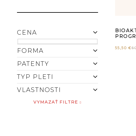
E
D
L
U
Pr
BIOAK
CENA
K
ho
PROGR
T
55,50 €
6
FORMA
pr
O
PATENTY
je
V
TYP PLETI
4,
VLASTNOSTI
z
VYMAZAŤ FILTRE
5
hv