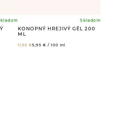
rné
Priemerné
Skladom
Skladom
Ý
KONOPNÝ HREJIVÝ GÉL 200
enie
hodnotenie
ML
Jednotková
5,95 € / 100 ml
11,90 €
tu
produktu
cena:
je
5,0
z
5
čiek.
hviezdičiek.