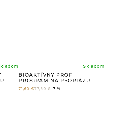
rné
Priemerné
Skladom
Skladom
Ý
BIOAKTÍVNY PROFI
enie
hodnotenie
ZU
PROGRAM NA PSORIÁZU
71,60 €
77,80 €
–7 %
tu
produktu
je
5,0