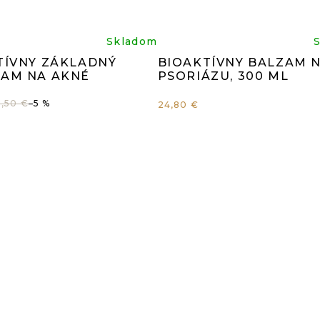
iemerné
Prieme
Skladom
TÍVNY ZÁKLADNÝ
BIOAKTÍVNY BALZAM 
dnotenie
hodnot
AM NA AKNÉ
PSORIÁZU, 300 ML
,50 €
–5 %
24,80 €
oduktu
produk
je
0
4,9
z
5
iezdičiek.
hviezdi