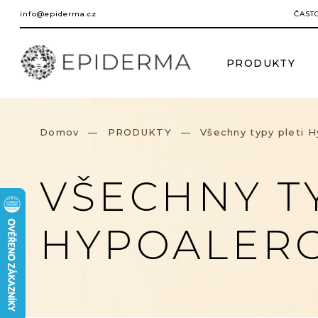
Prejsť
info@epiderma.cz
ČAST
na
obsah
PRODUKTY
Domov
PRODUKTY
Všechny typy pleti 
VŠECHNY TY
HYPOALER