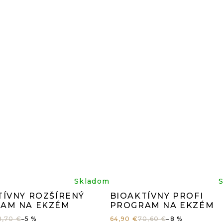
z
5
iezdičiek.
hviezdi
iemerné
Prieme
Skladom
TÍVNY ROZŠÍRENÝ
BIOAKTÍVNY PROFI
dnotenie
hodnot
AM NA EKZÉM
PROGRAM NA EKZÉM
8,70 €
–5 %
64,90 €
70,60 €
–8 %