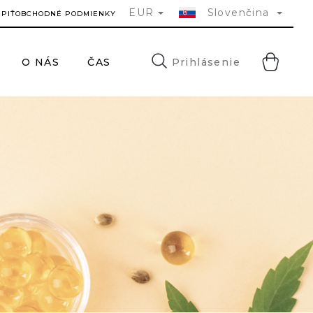
EUR
Slovenčina
ÚPIŤ
OBCHODNÉ PODMIENKY
NÁ
Prihlásenie
O NÁS
ČASTÉ DOTAZY
KONTAKTY
HĽA
KO