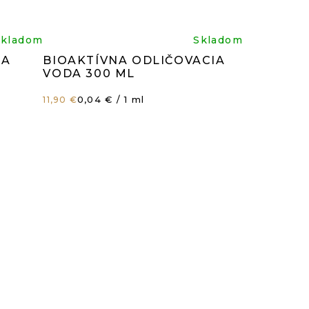
rné
Priemerné
Skladom
Skladom
NA
BIOAKTÍVNA ODLIČOVACIA
enie
hodnotenie
VODA 300 ML
Jednotková
0,04 € / 1 ml
11,90 €
tu
produktu
cena:
je
4,8
z
5
čiek.
hviezdičiek.