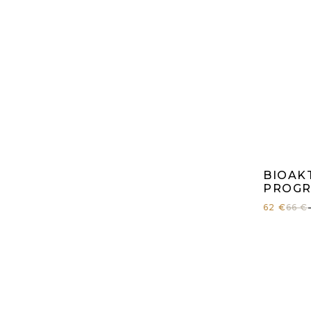
Pr
BIOAK
ho
PROGR
62 €
66 €
pr
je
5,