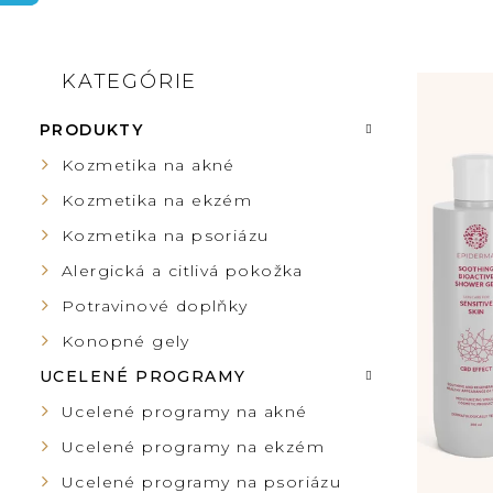
B
KATEGÓRIE
Preskočiť
V
kategórie
O
PRODUKTY
Ý
Č
Kozmetika na akné
P
Kozmetika na ekzém
N
Kozmetika na psoriázu
I
Ý
Alergická a citlivá pokožka
S
Potravinové doplňky
P
Konopné gely
P
UCELENÉ PROGRAMY
A
R
Ucelené programy na akné
N
Ucelené programy na ekzém
O
Ucelené programy na psoriázu