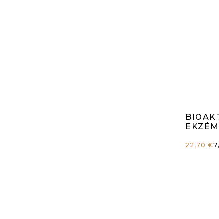
Pr
BIOAK
ho
EKZÉM
J
7
22,70 €
pr
c
je
4,