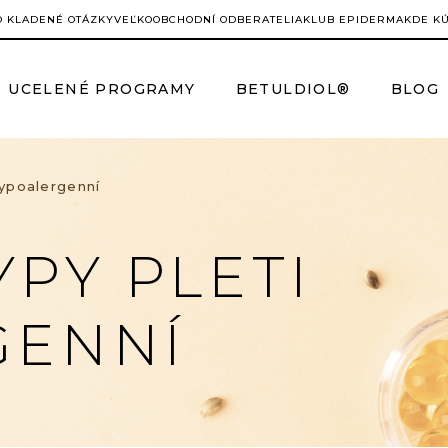
O KLADENÉ OTÁZKY
VEĽKOOBCHODNÍ ODBERATELIA
KLUB EPIDERMA
KDE K
UCELENÉ PROGRAMY
BETULDIOL®
BLOG
Hypoalergenní
PY PLETI
GENNÍ