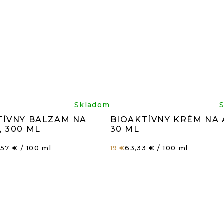
iemerné
Prieme
Skladom
TÍVNY BALZAM NA
BIOAKTÍVNY KRÉM NA 
dnotenie
hodnot
, 300 ML
30 ML
ednotková
Jednotková
,57 € / 100 ml
63,33 € / 100 ml
19 €
oduktu
produk
ena:
cena:
je
8
5,0