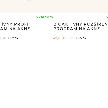
iemerné
Prieme
Skladom
TÍVNY PROFI
BIOAKTÍVNY ROZŠÍREN
dnotenie
hodnot
AM NA AKNÉ
PROGRAM NA AKNÉ
0,30 €
–7 %
47,10 €
50,10 €
–5 %
oduktu
produk
je
5
5,0
z
5
iezdičiek.
hviezdi