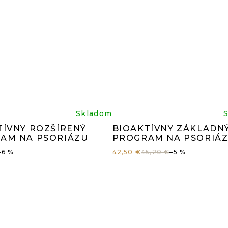
iemerné
Prieme
Skladom
TÍVNY ROZŠÍRENÝ
BIOAKTÍVNY ZÁKLADN
dnotenie
hodnot
AM NA PSORIÁZU
PROGRAM NA PSORIÁ
–6 %
42,50 €
45,20 €
–5 %
oduktu
produk
je
0
4,8