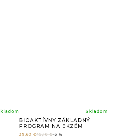
z
5
čiek.
hviezdičiek.
rné
Priemerné
Skladom
Skladom
BIOAKTÍVNY ZÁKLADNÝ
enie
hodnotenie
PROGRAM NA EKZÉM
39,60 €
42,10 €
–5 %