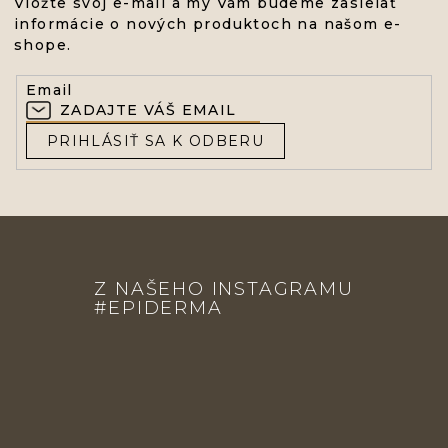
Vložte svoj e-mail a my Vám budeme zasielať
informácie o nových produktoch na našom e-
shope.
Email
PRIHLÁSIŤ SA K ODBERU
Z
Á
Z NAŠEHO INSTAGRAMU
P
#EPIDERMA
Ä
T
I
E