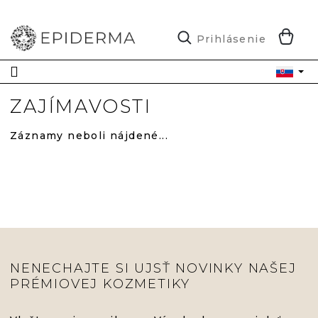
Prejsť
na
obsah
N
Prihlásenie
K
ZAJÍMAVOSTI
Záznamy neboli nájdené...
NENECHAJTE SI UJSŤ NOVINKY NAŠEJ
PRÉMIOVEJ KOZMETIKY