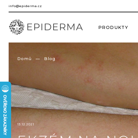
Přejít
info@epiderma.cz
na
obsah
PRODUKTY
Domů
Blog
13.12.2021