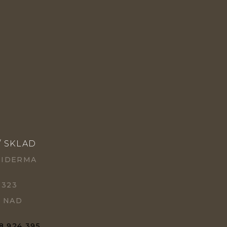
/ SKLAD
PIDERMA
 323
Ě NAD
8 924 395