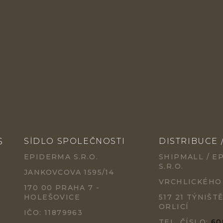
S
SÍDLO SPOLEČNOSTI
DISTRIBUCE 
EPIDERMA S.R.O.
SHIPMALL / E
S.R.O.
JANKOVCOVA 1595/14
VRCHLICKÉHO
170 00 PRAHA 7 -
HOLEŠOVICE
517 21 TÝNIŠT
ORLICÍ
IČO: 11879963
TEL. ČÍSLO:
60