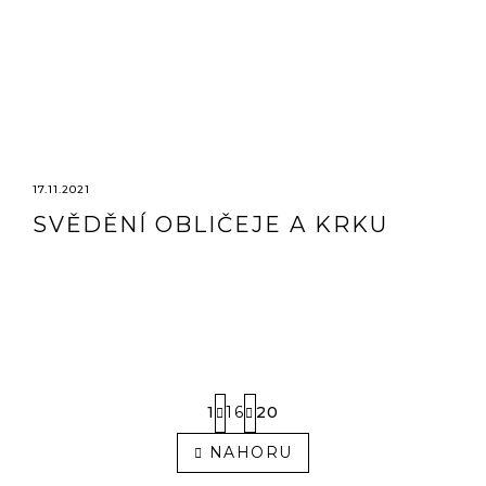
17.11.2021
SVĚDĚNÍ OBLIČEJE A KRKU
S
1
16
20
T
R
O
NAHORU
Á
V
N
L