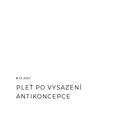
I
S
Č
L
Á
N
8.12.2021
PLEŤ PO VYSAZENÍ
K
ANTIKONCEPCE
Ů