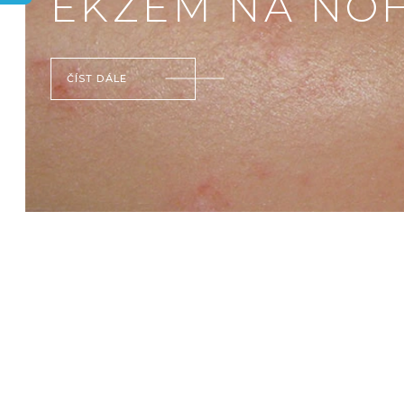
EKZÉM NA NO
ČÍST DÁLE
V
Ý
P