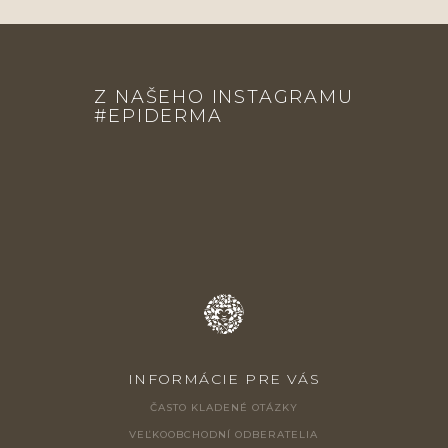
Z
Á
Z NAŠEHO INSTAGRAMU
P
#EPIDERMA
Ä
T
I
E
INFORMÁCIE PRE VÁS
ČASTO KLADENÉ OTÁZKY
VEĽKOOBCHODNÍ ODBERATELIA