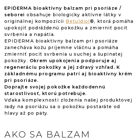
EPIDERMA bioaktívny balzam pri psoriáze /
seborei
obsahuje biologicky aktívne látky v
originálnej kompozícii
Betuldiol
®, ktorá pomáha
upokojiť podráždenú pokožku a zmierniť pocit
svrbenia a napätia.
EPIDERMA bioaktívny balzam pri psoriáze
zanecháva kožu príjemne vláčnu a pomáha
zmierniť pocit svrbenia u suchej a šupinatej
pokožky.
Okrem upokojenia podporuje aj
regeneráciu pokožky a jej zdravý vzhľad. K
základnému programu patrí aj bioaktívny krém
pri psoriáze.
Doprajte svojej pokožke každodennú
starostlivosť, ktorú potrebuje.
Vďaka komplexnosti zloženia našej produktovej
rady na psoriázu sa o pokožku postaráte od
hlavy až po päty.
AKO SA BALZAM