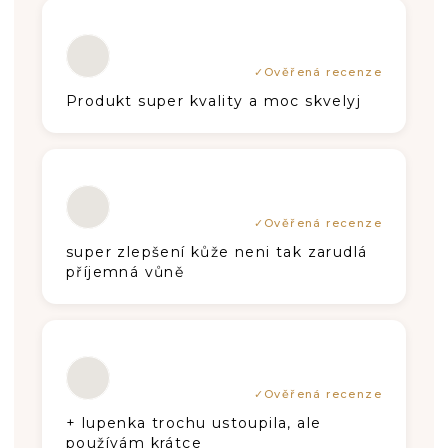
N
Hodnotenie produktu je 5 z 5 hviezdič
Í
Produkt super kvality a moc skvelyj
Hodnotenie produktu je 5 z 5 hviezdič
super zlepšení kůže neni tak zarudlá
příjemná vůně
Hodnotenie produktu je 5 z 5 hviezdič
+ lupenka trochu ustoupila, ale
používám krátce