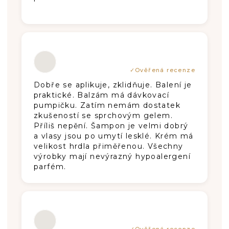
Hodnotenie produktu je 5 z 5 hviezdič
Dobře se aplikuje, zklidňuje. Balení je
praktické. Balzám má dávkovací
pumpičku. Zatím nemám dostatek
zkušeností se sprchovým gelem.
Příliš nepění. Šampon je velmi dobrý
a vlasy jsou po umytí lesklé. Krém má
velikost hrdla přiměřenou. Všechny
výrobky mají nevýrazný hypoalergení
parfém.
Hodnotenie produktu je 5 z 5 hviezdič