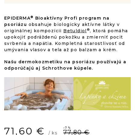
®
EPIDERMA
Bioaktívny Profi program na
psoriázu
obsahuje biologicky aktívne látky v
®
originálnej kompozícii
Betuldiol
, ktorá pomáha
upokojiť podráždenú pokožku a zmierniť pocit
svrbenia a napätia. Kompletná starostlivosť od
umývania vlasov a tela až po balzam a krém.
Našu dermokozmetiku na psoriázu používajú a
odporúčajú aj Schrothove kúpele.
71,60 €
–7 %
77,80 €
/ ks