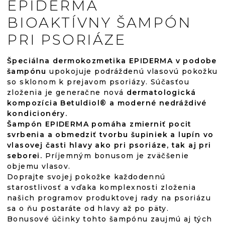
EPIDERMA
BIOAKTÍVNY ŠAMPÓN
PRI PSORIÁZE
Špeciálna dermokozmetika EPIDERMA v podobe
šampónu
upokojuje podráždenú vlasovú pokožku
so sklonom k prejavom psoriázy. Súčasťou
zloženia je generačne nová
dermatologická
kompozícia Betuldiol® a moderné nedráždivé
kondicionéry.
Šampón EPIDERMA pomáha zmierniť pocit
svrbenia a obmedziť tvorbu šupiniek a lupín vo
vlasovej časti hlavy ako pri psoriáze, tak aj pri
seborei.
Príjemným bonusom je zväčšenie
objemu vlasov.
Doprajte svojej pokožke každodennú
starostlivosť a vďaka komplexnosti zloženia
našich programov produktovej rady na psoriázu
sa o ňu postaráte od hlavy až po päty.
Bonusové účinky tohto šampónu zaujmú aj tých