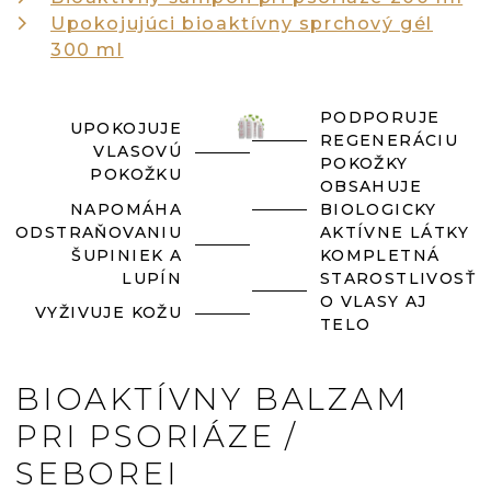
Upokojujúci bioaktívny sprchový gél
300 ml
PODPORUJE
UPOKOJUJE
REGENERÁCIU
VLASOVÚ
POKOŽKY
POKOŽKU
OBSAHUJE
NAPOMÁHA
BIOLOGICKY
ODSTRAŇOVANIU
AKTÍVNE LÁTKY
ŠUPINIEK A
KOMPLETNÁ
LUPÍN
STAROSTLIVOSŤ
O VLASY AJ
VYŽIVUJE KOŽU
TELO
BIOAKTÍVNY BALZAM
PRI PSORIÁZE /
SEBOREI