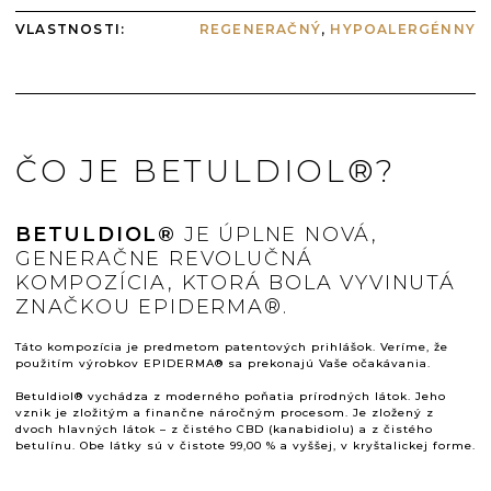
VLASTNOSTI
:
REGENERAČNÝ
,
HYPOALERGÉNNY
ČO JE BETULDIOL®?
BETULDIOL®
JE ÚPLNE NOVÁ,
GENERAČNE REVOLUČNÁ
KOMPOZÍCIA, KTORÁ BOLA VYVINUTÁ
ZNAČKOU EPIDERMA®.
Táto kompozícia je predmetom patentových prihlášok. Veríme, že
použitím výrobkov EPIDERMA® sa prekonajú Vaše očakávania.
Betuldiol® vychádza z moderného poňatia prírodných látok. Jeho
vznik je zložitým a finančne náročným procesom. Je zložený z
dvoch hlavných látok – z čistého CBD (kanabidiolu) a z čistého
betulínu. Obe látky sú v čistote 99,00 % a vyššej, v kryštalickej forme.