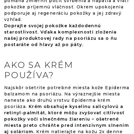
pomáha zmierniť pocit svrbenia a napätia a vráti
pokožke príjemnú vláčnosť. Okrem upokojenia
podporuje aj regeneráciu pokožky a jej zdravý
vzhľad.
Doprajte svojej pokožke každodennú
starostlivosť. Vďaka komplexnosti zloženia
našej produktovej rady na psoriázu sa o ňu
postaráte od hlavy až po päty.
AKO SA KRÉM
POUŽÍVA?
Najskôr ošetrite potrebné miesta kože Epiderma
balzamom na psoriázu. Na výraznejšie miesta
naneste ako druhú vrstvu Epiderma krém
psoriáza.
Krém obsahuje kyselinu salicylovú a
retinyl-palmitát, ktoré môžu zvyšovať citlivosť
pokožky voči slnečnému žiareniu – ošetrené
miesta preto chráňte pred intenzívnym slnením
aj soláriom.
Krém natierajte na kožu 2x denne