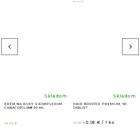
Priemerné
Prieme
Skladom
Skladom
KRÉM NA RUKY S KOMPLEXOM
HAIR BOOSTER PREMIUM, 90
CANACORILIN® 50 ML
TABLIET
hodnotenie
hodnot
Jednotková
0,18 € / 1 ks
16,60 €
10,20 €
produktu
produk
cena: