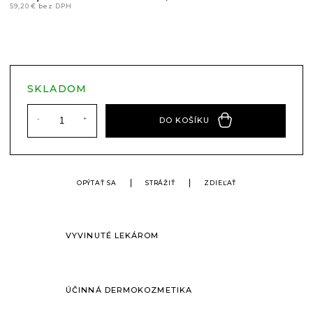
59,20 € bez DPH
Jednotková
cena:
SKLADOM
DO KOŠÍKU
OPÝTAŤ SA
STRÁŽIŤ
ZDIEĽAŤ
VYVINUTÉ LEKÁROM
ÚČINNÁ DERMOKOZMETIKA