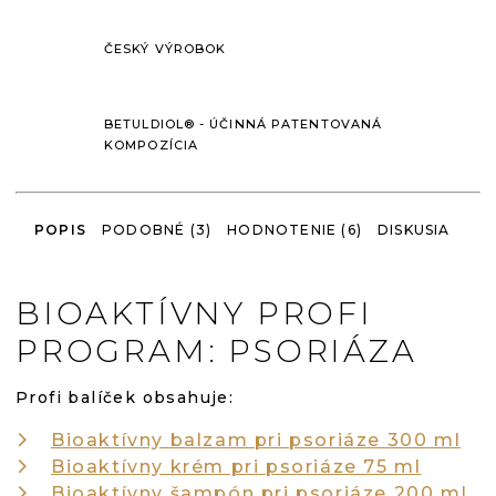
ČESKÝ VÝROBOK
BETULDIOL® - ÚČINNÁ PATENTOVANÁ
KOMPOZÍCIA
POPIS
PODOBNÉ (3)
HODNOTENIE (6)
DISKUSIA
BIOAKTÍVNY PROFI
PROGRAM: PSORIÁZA
Profi balíček obsahuje:
Bioaktívny balzam pri psoriáze 300 ml
Bioaktívny krém pri psoriáze 75 ml
Bioaktívny šampón pri psoriáze 200 ml