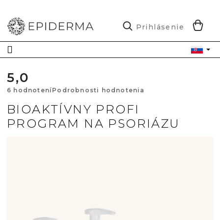
Prejsť
na
obsah
N
Prihlásenie
K
5,0
Priemerné
6 hodnotení
Podrobnosti hodnotenia
hodnotenie
BIOAKTÍVNY PROFI
PROGRAM NA PSORIÁZU
produktu
je
5,0
z